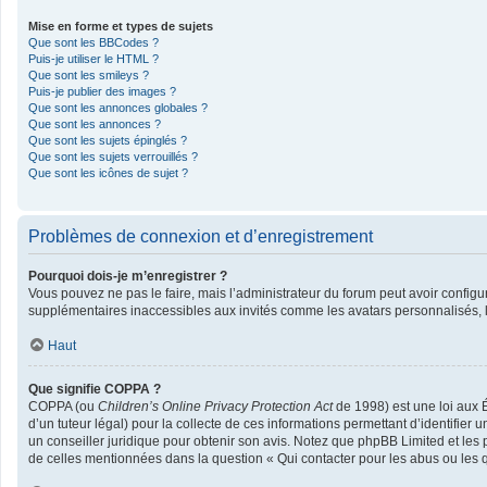
Mise en forme et types de sujets
Que sont les BBCodes ?
Puis-je utiliser le HTML ?
Que sont les smileys ?
Puis-je publier des images ?
Que sont les annonces globales ?
Que sont les annonces ?
Que sont les sujets épinglés ?
Que sont les sujets verrouillés ?
Que sont les icônes de sujet ?
Problèmes de connexion et d’enregistrement
Pourquoi dois-je m’enregistrer ?
Vous pouvez ne pas le faire, mais l’administrateur du forum peut avoir configur
supplémentaires inaccessibles aux invités comme les avatars personnalisés, la
Haut
Que signifie COPPA ?
COPPA (ou
Children’s Online Privacy Protection Act
de 1998) est une loi aux É
d’un tuteur légal) pour la collecte de ces informations permettant d’identifier
un conseiller juridique pour obtenir son avis. Notez que phpBB Limited et les 
de celles mentionnées dans la question « Qui contacter pour les abus ou les 