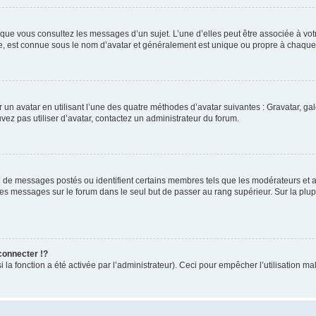
rsque vous consultez les messages d’un sujet. L’une d’elles peut être associée à v
de, est connue sous le nom d’avatar et généralement est unique ou propre à chaq
r un avatar en utilisant l’une des quatre méthodes d’avatar suivantes : Gravatar, gal
uvez pas utiliser d’avatar, contactez un administrateur du forum.
e de messages postés ou identifient certains membres tels que les modérateurs et ad
 des messages sur le forum dans le seul but de passer au rang supérieur. Sur la plu
onnecter !?
a fonction a été activée par l’administrateur). Ceci pour empêcher l’utilisation malve