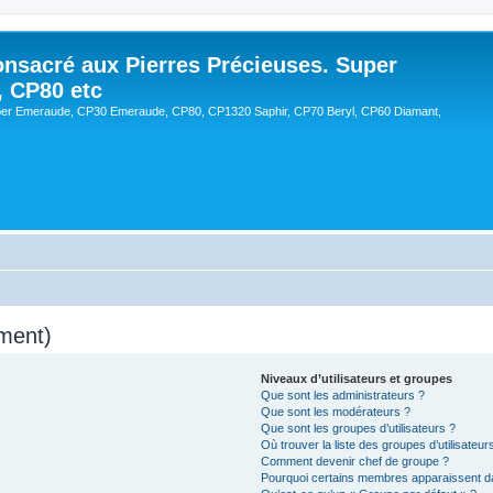
onsacré aux Pierres Précieuses. Super
, CP80 etc
er Emeraude, CP30 Emeraude, CP80, CP1320 Saphir, CP70 Beryl, CP60 Diamant,
ment)
Niveaux d’utilisateurs et groupes
Que sont les administrateurs ?
Que sont les modérateurs ?
Que sont les groupes d’utilisateurs ?
Où trouver la liste des groupes d’utilisateu
Comment devenir chef de groupe ?
Pourquoi certains membres apparaissent da