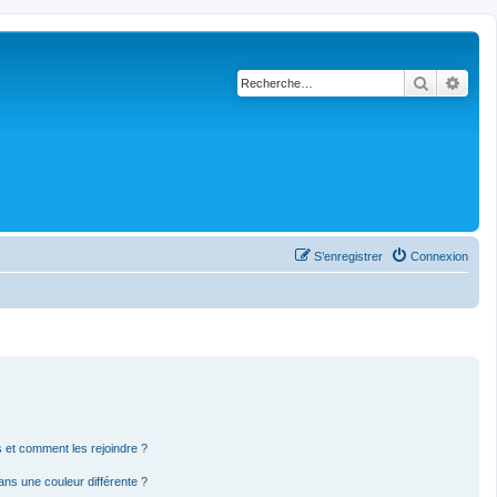
Recherch
Rech
S’enregistrer
Connexion
rs et comment les rejoindre ?
ns une couleur différente ?