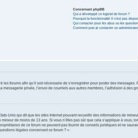
Concernant phpBB
Qui a développé ce logiciel de forum ?
Pourquoi la fonctionnalité X n’est pas dispon
Qui contacter pour les abus ou les questio
Comment puis-je contacter un administrate
é les forums afin qu’il soit nécessaire de s’enregistrer pour poster des messages. P
 messagerie privée, l’envoi de courriels aux autres membres, l’adhésion à des gro
tats-Unis qui dit que les sites Internet pouvant recueillir des informations de min
 un mineur de moins de 13 ans. Si vous n’êtes pas sûr que cela s’applique à vous, l
propriétaires de ce forum ne peuvent pas fournir de conseils juridiques et ne saurai
questions légales concernant ce forum ? ».