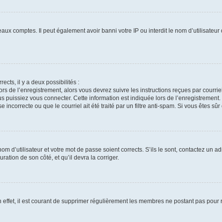
eaux comptes. Il peut également avoir banni votre IP ou interdit le nom d’utilisateu
ects, il y a deux possibilités :
ors de l’enregistrement, alors vous devrez suivre les instructions reçues par courr
puissiez vous connecter. Cette information est indiquée lors de l’enregistrement. S
incorrecte ou que le courriel ait été traité par un filtre anti-spam. Si vous êtes sûr
m d’utilisateur et votre mot de passe soient corrects. S’ils le sont, contactez un ad
ration de son côté, et qu’il devra la corriger.
 effet, il est courant de supprimer régulièrement les membres ne postant pas pour ré