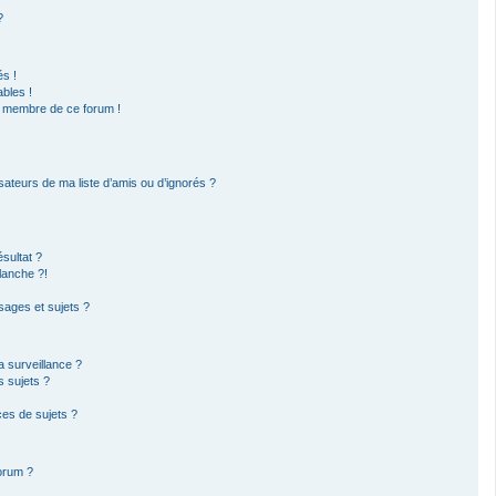
?
s !
bles !
un membre de ce forum !
sateurs de ma liste d’amis ou d’ignorés ?
sultat ?
lanche ?!
ages et sujets ?
la surveillance ?
s sujets ?
es de sujets ?
forum ?