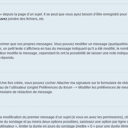
depuis la page d’un sujet. Il se peut que vous ayez besoin d’être enregistré pour 
uvez
joindre des fichiers, etc.
primer que vos propres messages. Vous pouvez modifier un message (quelquefois da
petit texte s’affichera en bas du message indiquant qu’il a été modifié, le nombre 
r modifie le message, cependant ils ont la possibilité de laisser une note indiquan
a répondu.
. Une fois créée, vous pouvez cocher
Attacher ma signature
sur le formulaire de ré
u de l’utilisateur (onglet
Préférences du forum --> Modifier les préférences de me
rmulaire de rédaction de message.
 la modification du premier message d’un sujet (si vous en avez les permissions), cl
itre du sondage et au moins deux options possibles, saisissez une option par lig
tilisateur », limiter la durée en jours du sondage (mettre « 0 » pour une durée illimit