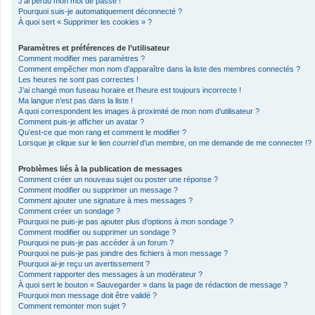
J’ai perdu mon mot de passe !
Pourquoi suis-je automatiquement déconnecté ?
À quoi sert « Supprimer les cookies » ?
Paramètres et préférences de l’utilisateur
Comment modifier mes paramètres ?
Comment empêcher mon nom d’apparaître dans la liste des membres connectés ?
Les heures ne sont pas correctes !
J’ai changé mon fuseau horaire et l’heure est toujours incorrecte !
Ma langue n’est pas dans la liste !
A quoi correspondent les images à proximité de mon nom d’utilisateur ?
Comment puis-je afficher un avatar ?
Qu’est-ce que mon rang et comment le modifier ?
Lorsque je clique sur le lien
courriel
d’un membre, on me demande de me connecter !?
Problèmes liés à la publication de messages
Comment créer un nouveau sujet ou poster une réponse ?
Comment modifier ou supprimer un message ?
Comment ajouter une signature à mes messages ?
Comment créer un sondage ?
Pourquoi ne puis-je pas ajouter plus d’options à mon sondage ?
Comment modifier ou supprimer un sondage ?
Pourquoi ne puis-je pas accéder à un forum ?
Pourquoi ne puis-je pas joindre des fichiers à mon message ?
Pourquoi ai-je reçu un avertissement ?
Comment rapporter des messages à un modérateur ?
À quoi sert le bouton « Sauvegarder » dans la page de rédaction de message ?
Pourquoi mon message doit être validé ?
Comment remonter mon sujet ?