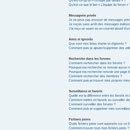
Qu’est-ce qu’un « Groupe par défaut » ?
Qu’est-ce que le lien « L’équipe du forum » 
Messagerie privée
Je ne peux pas envoyer de messages privé
Je reçois sans arrêt des messages indésira
J’ai reçu un spam ou un courriel abusif d’
Amis et ignorés
Que sont mes listes d’amis et d’ignorés ?
Comment puis-je ajouter/supprimer des utili
Recherche dans les forums
Comment rechercher dans les forums ?
Pourquoi ma recherche ne renvoie aucun ré
Pourquoi ma recherche renvoie une page b
Comment rechercher des membres ?
Comment puis-je trouver mes propres mess
Surveillance et favoris
Quelle est la différence entre les favoris et 
Comment mettre en favoris ou surveiller de
Comment surveiller des forums ?
Comment puis-je supprimer mes surveillanc
Fichiers joints
Quels fichiers joints sont autorisés sur ce 
Comment trouver tous mes fichiers joints ?