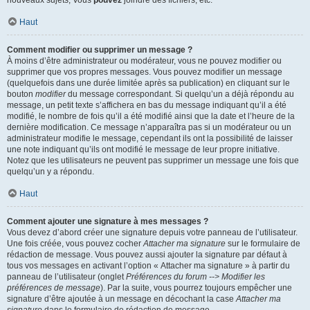
nouveaux sujets, Vous
pouvez
joindre des fichiers, etc.
Haut
Comment modifier ou supprimer un message ?
À moins d’être administrateur ou modérateur, vous ne pouvez modifier ou
supprimer que vos propres messages. Vous pouvez modifier un message
(quelquefois dans une durée limitée après sa publication) en cliquant sur le
bouton
modifier
du message correspondant. Si quelqu’un a déjà répondu au
message, un petit texte s’affichera en bas du message indiquant qu’il a été
modifié, le nombre de fois qu’il a été modifié ainsi que la date et l’heure de la
dernière modification. Ce message n’apparaîtra pas si un modérateur ou un
administrateur modifie le message, cependant ils ont la possibilité de laisser
une note indiquant qu’ils ont modifié le message de leur propre initiative.
Notez que les utilisateurs ne peuvent pas supprimer un message une fois que
quelqu’un y a répondu.
Haut
Comment ajouter une signature à mes messages ?
Vous devez d’abord créer une signature depuis votre panneau de l’utilisateur.
Une fois créée, vous pouvez cocher
Attacher ma signature
sur le formulaire de
rédaction de message. Vous pouvez aussi ajouter la signature par défaut à
tous vos messages en activant l’option « Attacher ma signature » à partir du
panneau de l’utilisateur (onglet
Préférences du forum --> Modifier les
préférences de message
). Par la suite, vous pourrez toujours empêcher une
signature d’être ajoutée à un message en décochant la case
Attacher ma