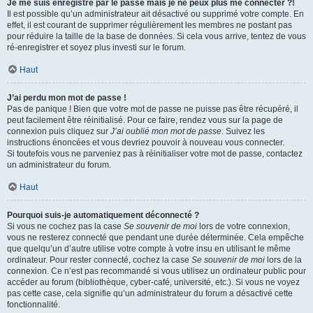
Je me suis enregistré par le passé mais je ne peux plus me connecter ?!
Il est possible qu’un administrateur ait désactivé ou supprimé votre compte. En
effet, il est courant de supprimer régulièrement les membres ne postant pas
pour réduire la taille de la base de données. Si cela vous arrive, tentez de vous
ré-enregistrer et soyez plus investi sur le forum.
Haut
J’ai perdu mon mot de passe !
Pas de panique ! Bien que votre mot de passe ne puisse pas être récupéré, il
peut facilement être réinitialisé. Pour ce faire, rendez vous sur la page de
connexion puis cliquez sur
J’ai oublié mon mot de passe
. Suivez les
instructions énoncées et vous devriez pouvoir à nouveau vous connecter.
Si toutefois vous ne parveniez pas à réinitialiser votre mot de passe, contactez
un administrateur du forum.
Haut
Pourquoi suis-je automatiquement déconnecté ?
Si vous ne cochez pas la case
Se souvenir de moi
lors de votre connexion,
vous ne resterez connecté que pendant une durée déterminée. Cela empêche
que quelqu’un d’autre utilise votre compte à votre insu en utilisant le même
ordinateur. Pour rester connecté, cochez la case
Se souvenir de moi
lors de la
connexion. Ce n’est pas recommandé si vous utilisez un ordinateur public pour
accéder au forum (bibliothèque, cyber-café, université, etc.). Si vous ne voyez
pas cette case, cela signifie qu’un administrateur du forum a désactivé cette
fonctionnalité.