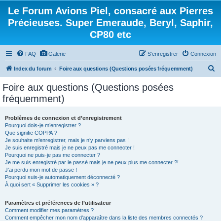
Le Forum Avions Piel, consacré aux Pierres
Précieuses. Super Emeraude, Beryl, Saphir,
CP80 etc
FAQ
Galerie
S’enregistrer
Connexion
R
Index du forum
Foire aux questions (Questions posées fréquemment)
e
Foire aux questions (Questions posées
c
fréquemment)
h
e
Problèmes de connexion et d’enregistrement
Pourquoi dois-je m’enregistrer ?
r
Que signifie COPPA ?
c
Je souhaite m’enregistrer, mais je n’y parviens pas !
Je suis enregistré mais je ne peux pas me connecter !
h
Pourquoi ne puis-je pas me connecter ?
Je me suis enregistré par le passé mais je ne peux plus me connecter ?!
e
J’ai perdu mon mot de passe !
r
Pourquoi suis-je automatiquement déconnecté ?
À quoi sert « Supprimer les cookies » ?
Paramètres et préférences de l’utilisateur
Comment modifier mes paramètres ?
Comment empêcher mon nom d’apparaître dans la liste des membres connectés ?