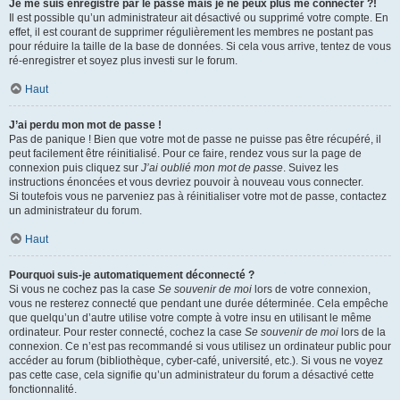
Je me suis enregistré par le passé mais je ne peux plus me connecter ?!
Il est possible qu’un administrateur ait désactivé ou supprimé votre compte. En
effet, il est courant de supprimer régulièrement les membres ne postant pas
pour réduire la taille de la base de données. Si cela vous arrive, tentez de vous
ré-enregistrer et soyez plus investi sur le forum.
Haut
J’ai perdu mon mot de passe !
Pas de panique ! Bien que votre mot de passe ne puisse pas être récupéré, il
peut facilement être réinitialisé. Pour ce faire, rendez vous sur la page de
connexion puis cliquez sur
J’ai oublié mon mot de passe
. Suivez les
instructions énoncées et vous devriez pouvoir à nouveau vous connecter.
Si toutefois vous ne parveniez pas à réinitialiser votre mot de passe, contactez
un administrateur du forum.
Haut
Pourquoi suis-je automatiquement déconnecté ?
Si vous ne cochez pas la case
Se souvenir de moi
lors de votre connexion,
vous ne resterez connecté que pendant une durée déterminée. Cela empêche
que quelqu’un d’autre utilise votre compte à votre insu en utilisant le même
ordinateur. Pour rester connecté, cochez la case
Se souvenir de moi
lors de la
connexion. Ce n’est pas recommandé si vous utilisez un ordinateur public pour
accéder au forum (bibliothèque, cyber-café, université, etc.). Si vous ne voyez
pas cette case, cela signifie qu’un administrateur du forum a désactivé cette
fonctionnalité.