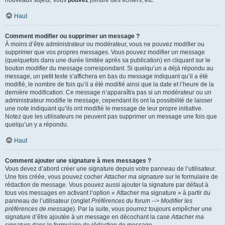
nouveaux sujets, Vous
pouvez
joindre des fichiers, etc.
Haut
Comment modifier ou supprimer un message ?
À moins d’être administrateur ou modérateur, vous ne pouvez modifier ou
supprimer que vos propres messages. Vous pouvez modifier un message
(quelquefois dans une durée limitée après sa publication) en cliquant sur le
bouton
modifier
du message correspondant. Si quelqu’un a déjà répondu au
message, un petit texte s’affichera en bas du message indiquant qu’il a été
modifié, le nombre de fois qu’il a été modifié ainsi que la date et l’heure de la
dernière modification. Ce message n’apparaîtra pas si un modérateur ou un
administrateur modifie le message, cependant ils ont la possibilité de laisser
une note indiquant qu’ils ont modifié le message de leur propre initiative.
Notez que les utilisateurs ne peuvent pas supprimer un message une fois que
quelqu’un y a répondu.
Haut
Comment ajouter une signature à mes messages ?
Vous devez d’abord créer une signature depuis votre panneau de l’utilisateur.
Une fois créée, vous pouvez cocher
Attacher ma signature
sur le formulaire de
rédaction de message. Vous pouvez aussi ajouter la signature par défaut à
tous vos messages en activant l’option « Attacher ma signature » à partir du
panneau de l’utilisateur (onglet
Préférences du forum --> Modifier les
préférences de message
). Par la suite, vous pourrez toujours empêcher une
signature d’être ajoutée à un message en décochant la case
Attacher ma