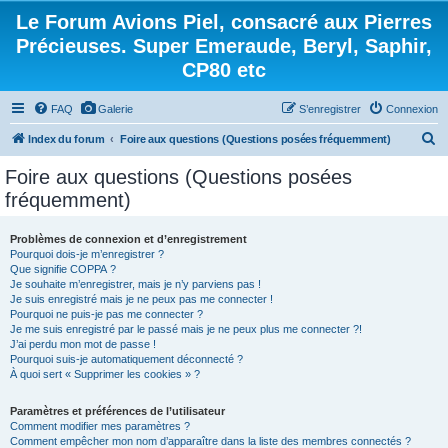
Le Forum Avions Piel, consacré aux Pierres
Précieuses. Super Emeraude, Beryl, Saphir,
CP80 etc
FAQ
Galerie
S’enregistrer
Connexion
R
Index du forum
Foire aux questions (Questions posées fréquemment)
e
Foire aux questions (Questions posées
c
fréquemment)
h
e
Problèmes de connexion et d’enregistrement
Pourquoi dois-je m’enregistrer ?
r
Que signifie COPPA ?
c
Je souhaite m’enregistrer, mais je n’y parviens pas !
Je suis enregistré mais je ne peux pas me connecter !
h
Pourquoi ne puis-je pas me connecter ?
Je me suis enregistré par le passé mais je ne peux plus me connecter ?!
e
J’ai perdu mon mot de passe !
r
Pourquoi suis-je automatiquement déconnecté ?
À quoi sert « Supprimer les cookies » ?
Paramètres et préférences de l’utilisateur
Comment modifier mes paramètres ?
Comment empêcher mon nom d’apparaître dans la liste des membres connectés ?