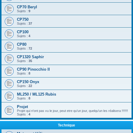
CP70 Beryl
Sujets :
9
CP750
Sujets :
37
CP100
Sujets :
4
CP80
Sujets :
72
CP1320 Saphir
Sujets :
35
CP90 Pinocchio II
Sujets :
8
CP150 Onyx
Sujets :
22
ML250 / ML125 Rubis
Sujets :
8
Projet
Projet qui n'ont pas vu le jour, peut etre qu'un jour, quelqu'un les réalisera !!!!!!!
Sujets :
4
Technique