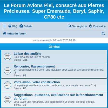
Le Forum Avions Piel, consacré aux Pierres
Précieuses. Super Emeraude, Beryl, Saphir,
CP80 etc
FAQ
Galerie
S’enregistrer
Connexion
R
Index du forum
e
Nous sommes le 08 août 2026 20:19
c
Général
h
Le bar des ami(e)s
e
Pour discuter de tout et de rien
Sujets :
325
r
Rencontre, Rassemblement
c
Un rassemblement à venir, une invitation pour casser la croute entre ami(e)s
!!!
h
Sujets :
88
e
Votre avion, votre construction
Une petite photo de votre avion ou de votre construction en cours ? :-)
r
Sujets :
60
Suggestions, questions, explications sur le fonctionnement
du forum.
Vous avez une remarque, une suggestion sur le site, on vous écoute.
Sujets :
39