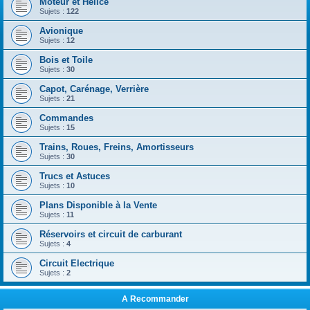
Moteur et Hélice
Sujets :
122
Avionique
Sujets :
12
Bois et Toile
Sujets :
30
Capot, Carénage, Verrière
Sujets :
21
Commandes
Sujets :
15
Trains, Roues, Freins, Amortisseurs
Sujets :
30
Trucs et Astuces
Sujets :
10
Plans Disponible à la Vente
Sujets :
11
Réservoirs et circuit de carburant
Sujets :
4
Circuit Electrique
Sujets :
2
A Recommander