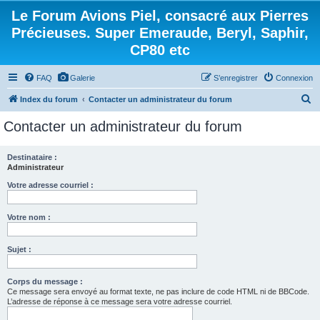
Le Forum Avions Piel, consacré aux Pierres
Précieuses. Super Emeraude, Beryl, Saphir,
CP80 etc
FAQ
Galerie
S’enregistrer
Connexion
R
Index du forum
Contacter un administrateur du forum
e
Contacter un administrateur du forum
c
h
Destinataire :
Administrateur
e
r
Votre adresse courriel :
c
Votre nom :
h
e
Sujet :
r
Corps du message :
Ce message sera envoyé au format texte, ne pas inclure de code HTML ni de BBCode.
L’adresse de réponse à ce message sera votre adresse courriel.