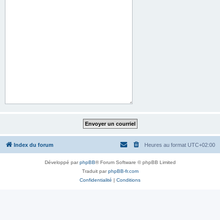
Index du forum
Heures au format
UTC+02:00
Développé par
phpBB
® Forum Software © phpBB Limited
Traduit par
phpBB-fr.com
Confidentialité
|
Conditions