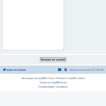
Index du forum
Heures au format
UTC+02:00
Développé par
phpBB
® Forum Software © phpBB Limited
Traduit par
phpBB-fr.com
Confidentialité
|
Conditions