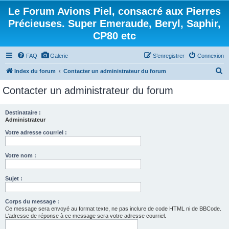
Le Forum Avions Piel, consacré aux Pierres
Précieuses. Super Emeraude, Beryl, Saphir,
CP80 etc
FAQ
Galerie
S’enregistrer
Connexion
R
Index du forum
Contacter un administrateur du forum
e
Contacter un administrateur du forum
c
h
Destinataire :
Administrateur
e
r
Votre adresse courriel :
c
Votre nom :
h
e
Sujet :
r
Corps du message :
Ce message sera envoyé au format texte, ne pas inclure de code HTML ni de BBCode.
L’adresse de réponse à ce message sera votre adresse courriel.