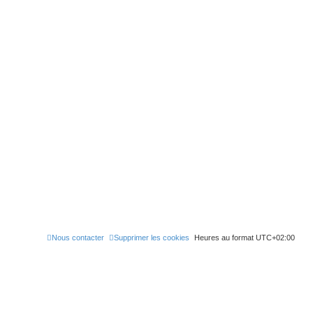
e
r
Nous contacter
Supprimer les cookies
Heures au format
UTC+02:00