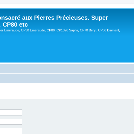
onsacré aux Pierres Précieuses. Super
, CP80 etc
er Emeraude, CP30 Emeraude, CP80, CP1320 Saphir, CP70 Beryl, CP60 Diamant,