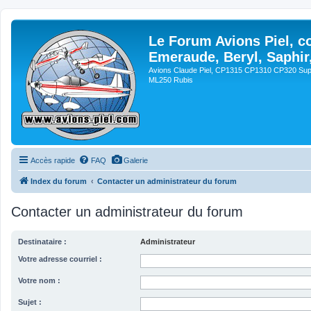
Le Forum Avions Piel, c
Emeraude, Beryl, Saphir
Avions Claude Piel, CP1315 CP1310 CP320 Sup
ML250 Rubis
Accès rapide
FAQ
Galerie
Index du forum
Contacter un administrateur du forum
Contacter un administrateur du forum
Destinataire :
Administrateur
Votre adresse courriel :
Votre nom :
Sujet :