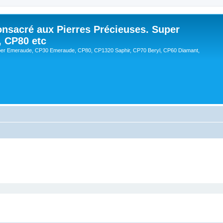
onsacré aux Pierres Précieuses. Super
, CP80 etc
er Emeraude, CP30 Emeraude, CP80, CP1320 Saphir, CP70 Beryl, CP60 Diamant,