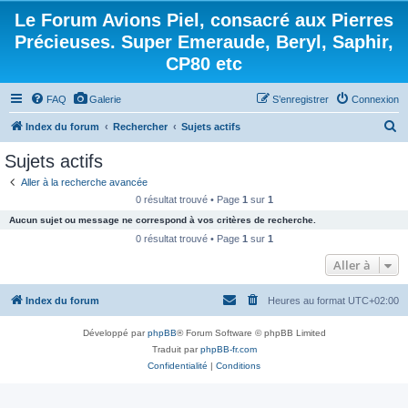
Le Forum Avions Piel, consacré aux Pierres
Précieuses. Super Emeraude, Beryl, Saphir,
CP80 etc
FAQ
Galerie
S’enregistrer
Connexion
R
Index du forum
Rechercher
Sujets actifs
e
Sujets actifs
c
Aller à la recherche avancée
h
0 résultat trouvé • Page
1
sur
1
e
Aucun sujet ou message ne correspond à vos critères de recherche.
r
0 résultat trouvé • Page
1
sur
1
c
Aller à
h
Index du forum
Heures au format
UTC+02:00
e
r
Développé par
phpBB
® Forum Software © phpBB Limited
Traduit par
phpBB-fr.com
Confidentialité
|
Conditions