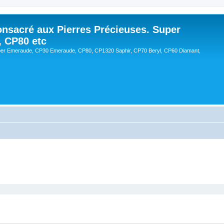
onsacré aux Pierres Précieuses. Super
, CP80 etc
er Emeraude, CP30 Emeraude, CP80, CP1320 Saphir, CP70 Beryl, CP60 Diamant,