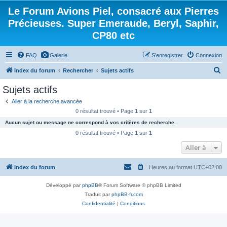
Le Forum Avions Piel, consacré aux Pierres
Précieuses. Super Emeraude, Beryl, Saphir,
CP80 etc
FAQ
Galerie
S’enregistrer
Connexion
R
Index du forum
Rechercher
Sujets actifs
e
Sujets actifs
c
Aller à la recherche avancée
h
0 résultat trouvé • Page
1
sur
1
e
Aucun sujet ou message ne correspond à vos critères de recherche.
r
0 résultat trouvé • Page
1
sur
1
c
Aller à
h
Index du forum
Heures au format
UTC+02:00
e
r
Développé par
phpBB
® Forum Software © phpBB Limited
Traduit par
phpBB-fr.com
Confidentialité
|
Conditions