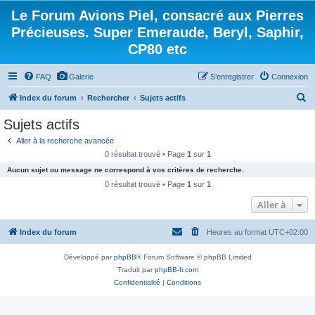
Le Forum Avions Piel, consacré aux Pierres
Précieuses. Super Emeraude, Beryl, Saphir,
CP80 etc
FAQ
Galerie
S’enregistrer
Connexion
R
Index du forum
Rechercher
Sujets actifs
e
Sujets actifs
c
Aller à la recherche avancée
h
0 résultat trouvé • Page
1
sur
1
e
Aucun sujet ou message ne correspond à vos critères de recherche.
r
0 résultat trouvé • Page
1
sur
1
c
Aller à
h
Index du forum
Heures au format
UTC+02:00
e
r
Développé par
phpBB
® Forum Software © phpBB Limited
Traduit par
phpBB-fr.com
Confidentialité
|
Conditions