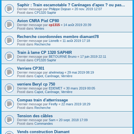
Saphir : Train escamotable ? Carénages d'apex ? ou pas...
Dernier message par
Philippe Dejean
«
20 nov. 2019 12:07
Posté dans
CP1320 Saphir
Avion CNRA Piel CP80
Dernier message par
cp1315
«
14 août 2019 20:39
Posté dans
Ventes
Recherche coordonnées membre diamant78
Dernier message par
Lionelb
«
11 août 2019 17:18
Posté dans
Recherche
Train à lame CP 1320 SAPHIR
Dernier message par
BETOURNE Bruno
«
17 juin 2019 22:11
Posté dans
CP1320 Saphir
Verriere CP301
Dernier message par
ahelmetag
«
29 mai 2019 08:19
Posté dans
Capot, Carénage, Verrière
verriere Beryl cp 750
Dernier message par
EDEWET
«
30 mars 2019 00:05
Posté dans
Capot, Carénage, Verrière
Compas train d'atterrissage
Dernier message par
Firefly
«
22 mars 2019 18:29
Posté dans
Recherche
Tension des câbles
Dernier message par
Sam
«
20 sept. 2018 17:09
Posté dans
Commandes
Vends construction Diamant