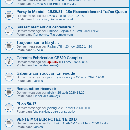
Dernier message par
AERODYNE
«
24 août 2021 15:27
Posté dans
CP320 Super Emeraude CNRA
Paray le Monial - 19.06.21 - 18e Rassemblement Traîne-Queue
Dernier message par
D520
«
18 juil. 2021 08:16
Posté dans
Rencontre, Rassemblement
Rassemblement du centenaire ?
Dernier message par
Philippe Dejean
«
27 févr. 2021 09:28
Posté dans
Rencontre, Rassemblement
Toujours sur le Béryl ...
Dernier message par
Richard78
«
23 nov. 2020 14:20
Posté dans
CP750
Gabarits Fabrication CP320 Complet
Dernier message par
cp1315
«
14 nov. 2020 20:39
Posté dans
Le bar des ami(e)s
Gabarits construction Emeraude
Dernier message par
pierre-yves aubry
«
27 sept. 2020 14:20
Posté dans
Ventes
Restauration réservoir
Dernier message par
pitch
«
16 août 2020 18:20
Posté dans
Le bar des ami(e)s
PLan 50-17
Dernier message par
jphbague
«
02 mars 2020 07:01
Posté dans
Votre avion, votre construction
VENTE MOTEUR POTEZ 4 E 20 D
Dernier message par
DELIEGE BERNARD
«
21 févr. 2020 17:45
Posté dans
Ventes