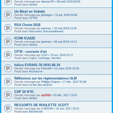
Dernier message par
diamant78
«
08 août 2018 08:59
Posté dans
Ventes
Un Béryl en Vedette
Dernier message par
jphbague
«
14 juil. 2018 09:06
Posté dans
CP750
RSA Cholet 2018
Dernier message par
parenas
«
20 mai 2018 13:45
Posté dans
Rencontre, Rassemblement
ICOM ICA22E
Dernier message par
parenas
«
06 mai 2018 14:13
Posté dans
Ventes
CP30 - courants d'air
Dernier message par
CGD
«
23 avr. 2018 22:27
Posté dans
Capot, Carénage, Verrière
hélice EVRA91-78-34/91-86-34
Dernier message par
Pedro69
«
21 mars 2018 19:38
Posté dans
Recherche
Réflexions sur les réglementations ULM
Dernier message par
Philippe Dejean
«
17 déc. 2017 03:38
Posté dans
Le bar des ami(e)s
CAP 20 N°01
Dernier message par
cp1315
«
03 déc. 2017 13:02
Posté dans
Ventes
RESSORTS DE ROULETTE SCOTT
Dernier message par
G.BOUIN
«
15 nov. 2017 18:21
Posté dans
Recherche