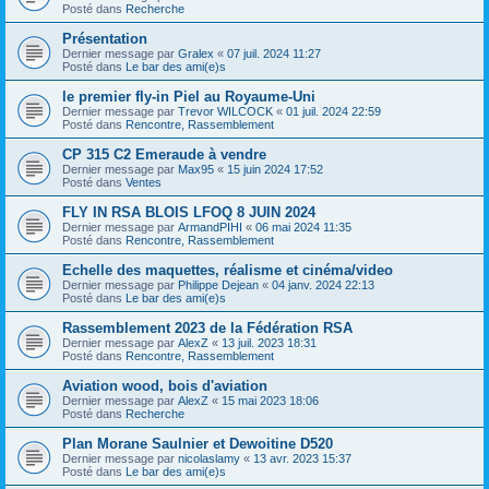
Posté dans
Recherche
Présentation
Dernier message par
Gralex
«
07 juil. 2024 11:27
Posté dans
Le bar des ami(e)s
le premier fly-in Piel au Royaume-Uni
Dernier message par
Trevor WILCOCK
«
01 juil. 2024 22:59
Posté dans
Rencontre, Rassemblement
CP 315 C2 Emeraude à vendre
Dernier message par
Max95
«
15 juin 2024 17:52
Posté dans
Ventes
FLY IN RSA BLOIS LFOQ 8 JUIN 2024
Dernier message par
ArmandPIHI
«
06 mai 2024 11:35
Posté dans
Rencontre, Rassemblement
Echelle des maquettes, réalisme et cinéma/video
Dernier message par
Philippe Dejean
«
04 janv. 2024 22:13
Posté dans
Le bar des ami(e)s
Rassemblement 2023 de la Fédération RSA
Dernier message par
AlexZ
«
13 juil. 2023 18:31
Posté dans
Rencontre, Rassemblement
Aviation wood, bois d'aviation
Dernier message par
AlexZ
«
15 mai 2023 18:06
Posté dans
Recherche
Plan Morane Saulnier et Dewoitine D520
Dernier message par
nicolaslamy
«
13 avr. 2023 15:37
Posté dans
Le bar des ami(e)s