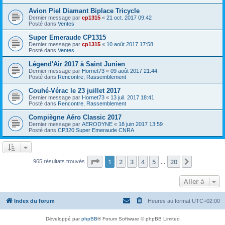
Avion Piel Diamant Biplace Tricycle
Dernier message par
cp1315
«
21 oct. 2017 09:42
Posté dans
Ventes
Super Emeraude CP1315
Dernier message par
cp1315
«
10 août 2017 17:58
Posté dans
Ventes
Légend'Air 2017 à Saint Junien
Dernier message par
Hornet73
«
09 août 2017 21:44
Posté dans
Rencontre, Rassemblement
Couhé-Vérac le 23 juillet 2017
Dernier message par
Hornet73
«
13 juil. 2017 18:41
Posté dans
Rencontre, Rassemblement
Compiègne Aéro Classic 2017
Dernier message par
AERODYNE
«
18 juin 2017 13:59
Posté dans
CP320 Super Emeraude CNRA
Page
1
sur
20
1
2
3
4
5
20
Suivante
965 résultats trouvés
…
Aller à
Index du forum
Heures au format
UTC+02:00
Développé par
phpBB
® Forum Software © phpBB Limited