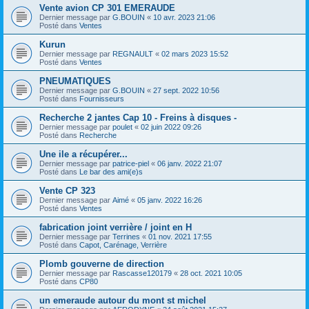
Vente avion CP 301 EMERAUDE
Dernier message par
G.BOUIN
«
10 avr. 2023 21:06
Posté dans
Ventes
Kurun
Dernier message par
REGNAULT
«
02 mars 2023 15:52
Posté dans
Ventes
PNEUMATIQUES
Dernier message par
G.BOUIN
«
27 sept. 2022 10:56
Posté dans
Fournisseurs
Recherche 2 jantes Cap 10 - Freins à disques -
Dernier message par
poulet
«
02 juin 2022 09:26
Posté dans
Recherche
Une ile a récupérer...
Dernier message par
patrice-piel
«
06 janv. 2022 21:07
Posté dans
Le bar des ami(e)s
Vente CP 323
Dernier message par
Aimé
«
05 janv. 2022 16:26
Posté dans
Ventes
fabrication joint verrière / joint en H
Dernier message par
Terrines
«
01 nov. 2021 17:55
Posté dans
Capot, Carénage, Verrière
Plomb gouverne de direction
Dernier message par
Rascasse120179
«
28 oct. 2021 10:05
Posté dans
CP80
un emeraude autour du mont st michel