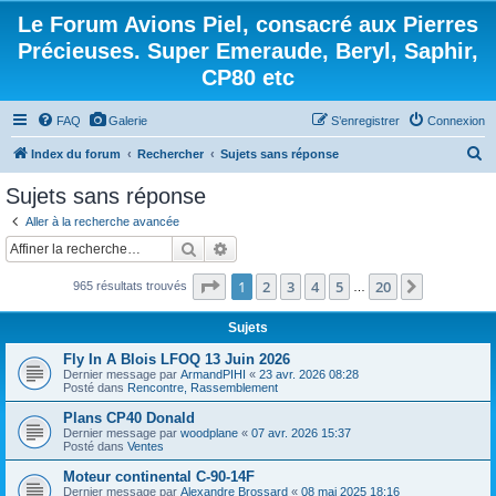
Le Forum Avions Piel, consacré aux Pierres
Précieuses. Super Emeraude, Beryl, Saphir,
CP80 etc
FAQ
Galerie
S’enregistrer
Connexion
R
Index du forum
Rechercher
Sujets sans réponse
e
Sujets sans réponse
c
Aller à la recherche avancée
h
Rechercher
Recherche avancée
e
Page
1
sur
20
1
2
3
4
5
20
Suivante
965 résultats trouvés
r
…
c
Sujets
h
Fly In A Blois LFOQ 13 Juin 2026
e
Dernier message par
ArmandPIHI
«
23 avr. 2026 08:28
Posté dans
Rencontre, Rassemblement
r
Plans CP40 Donald
Dernier message par
woodplane
«
07 avr. 2026 15:37
Posté dans
Ventes
Moteur continental C-90-14F
Dernier message par
Alexandre Brossard
«
08 mai 2025 18:16