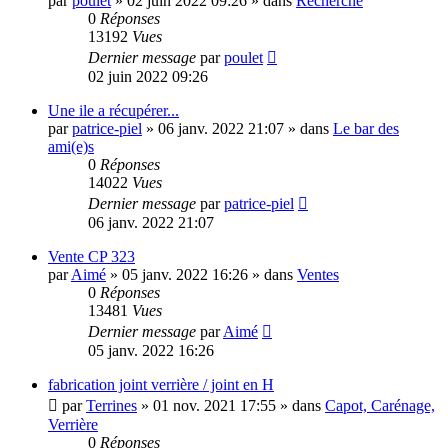
par
poulet
»
02 juin 2022 09:26
» dans
Recherche
0
Réponses
13192
Vues
Dernier message
par
poulet
02 juin 2022 09:26
Une ile a récupérer...
par
patrice-piel
»
06 janv. 2022 21:07
» dans
Le bar des
ami(e)s
0
Réponses
14022
Vues
Dernier message
par
patrice-piel
06 janv. 2022 21:07
Vente CP 323
par
Aimé
»
05 janv. 2022 16:26
» dans
Ventes
0
Réponses
13481
Vues
Dernier message
par
Aimé
05 janv. 2022 16:26
fabrication joint verrière / joint en H
par
Terrines
»
01 nov. 2021 17:55
» dans
Capot, Carénage,
Verrière
0
Réponses