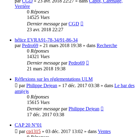
par
CGD
»
23 avr. 2018 22:27
» dans
Capot, Carénage,
Verrière
0
Réponses
14525
Vues
Dernier message
par
CGD
23 avr. 2018 22:27
hélice EVRA91-78-34/91-86-34
par
Pedro69
»
21 mars 2018 19:38
» dans
Recherche
0
Réponses
14321
Vues
Dernier message
par
Pedro69
21 mars 2018 19:38
Réflexions sur les réglementations ULM
par
Philippe Dejean
»
17 déc. 2017 03:38
» dans
Le bar des
ami(e)s
0
Réponses
15615
Vues
Dernier message
par
Philippe Dejean
17 déc. 2017 03:38
CAP 20 N°01
par
cp1315
»
03 déc. 2017 13:02
» dans
Ventes