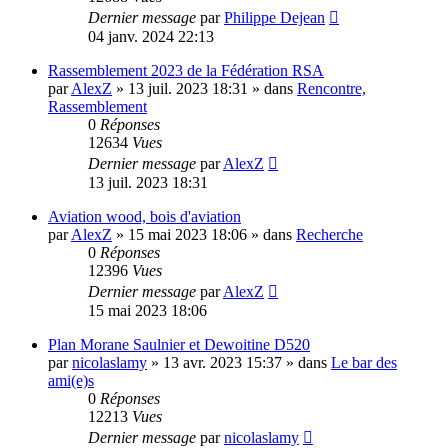
Dernier message
par
Philippe Dejean
04 janv. 2024 22:13
Rassemblement 2023 de la Fédération RSA
par
AlexZ
»
13 juil. 2023 18:31
» dans
Rencontre,
Rassemblement
0
Réponses
12634
Vues
Dernier message
par
AlexZ
13 juil. 2023 18:31
Aviation wood, bois d'aviation
par
AlexZ
»
15 mai 2023 18:06
» dans
Recherche
0
Réponses
12396
Vues
Dernier message
par
AlexZ
15 mai 2023 18:06
Plan Morane Saulnier et Dewoitine D520
par
nicolaslamy
»
13 avr. 2023 15:37
» dans
Le bar des
ami(e)s
0
Réponses
12213
Vues
Dernier message
par
nicolaslamy