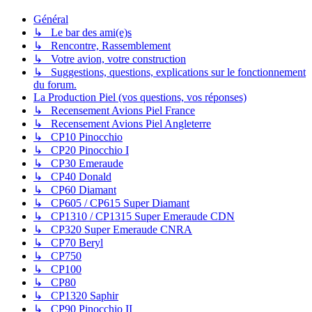
Général
↳ Le bar des ami(e)s
↳ Rencontre, Rassemblement
↳ Votre avion, votre construction
↳ Suggestions, questions, explications sur le fonctionnement
du forum.
La Production Piel (vos questions, vos réponses)
↳ Recensement Avions Piel France
↳ Recensement Avions Piel Angleterre
↳ CP10 Pinocchio
↳ CP20 Pinocchio I
↳ CP30 Emeraude
↳ CP40 Donald
↳ CP60 Diamant
↳ CP605 / CP615 Super Diamant
↳ CP1310 / CP1315 Super Emeraude CDN
↳ CP320 Super Emeraude CNRA
↳ CP70 Beryl
↳ CP750
↳ CP100
↳ CP80
↳ CP1320 Saphir
↳ CP90 Pinocchio II