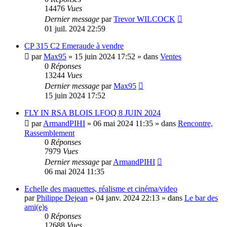
14476
Vues
Dernier message
par
Trevor WILCOCK
01 juil. 2024 22:59
CP 315 C2 Emeraude à vendre
par
Max95
»
15 juin 2024 17:52
» dans
Ventes
0
Réponses
13244
Vues
Dernier message
par
Max95
15 juin 2024 17:52
FLY IN RSA BLOIS LFOQ 8 JUIN 2024
par
ArmandPIHI
»
06 mai 2024 11:35
» dans
Rencontre,
Rassemblement
0
Réponses
7979
Vues
Dernier message
par
ArmandPIHI
06 mai 2024 11:35
Echelle des maquettes, réalisme et cinéma/video
par
Philippe Dejean
»
04 janv. 2024 22:13
» dans
Le bar des
ami(e)s
0
Réponses
12688
Vues