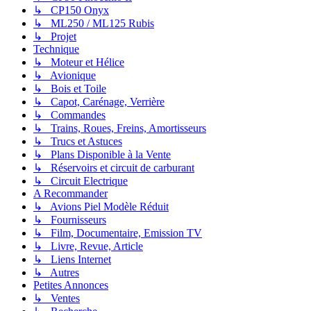
↳ CP150 Onyx
↳ ML250 / ML125 Rubis
↳ Projet
Technique
↳ Moteur et Hélice
↳ Avionique
↳ Bois et Toile
↳ Capot, Carénage, Verrière
↳ Commandes
↳ Trains, Roues, Freins, Amortisseurs
↳ Trucs et Astuces
↳ Plans Disponible à la Vente
↳ Réservoirs et circuit de carburant
↳ Circuit Electrique
A Recommander
↳ Avions Piel Modèle Réduit
↳ Fournisseurs
↳ Film, Documentaire, Emission TV
↳ Livre, Revue, Article
↳ Liens Internet
↳ Autres
Petites Annonces
↳ Ventes