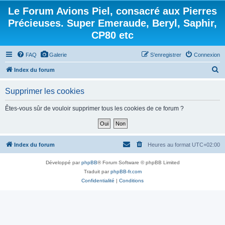
Le Forum Avions Piel, consacré aux Pierres
Précieuses. Super Emeraude, Beryl, Saphir,
CP80 etc
FAQ
Galerie
S’enregistrer
Connexion
R
Index du forum
e
Supprimer les cookies
c
h
Êtes-vous sûr de vouloir supprimer tous les cookies de ce forum ?
e
r
c
Index du forum
Heures au format
UTC+02:00
h
Développé par
phpBB
® Forum Software © phpBB Limited
e
Traduit par
phpBB-fr.com
r
Confidentialité
|
Conditions