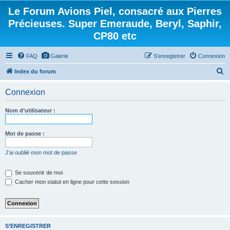
Le Forum Avions Piel, consacré aux Pierres
Précieuses. Super Emeraude, Beryl, Saphir,
CP80 etc
FAQ
Galerie
S’enregistrer
Connexion
R
Index du forum
e
Connexion
c
h
Nom d’utilisateur :
e
r
Mot de passe :
c
J’ai oublié mon mot de passe
h
e
Se souvenir de moi
Cacher mon statut en ligne pour cette session
r
S’ENREGISTRER