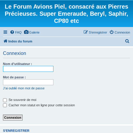
Le Forum Avions Piel, consacré aux Pierres
Précieuses. Super Emeraude, Beryl, Saphir,
CP80 etc
FAQ
Galerie
S’enregistrer
Connexion
R
Index du forum
e
Connexion
c
h
Nom d’utilisateur :
e
r
Mot de passe :
c
J’ai oublié mon mot de passe
h
e
Se souvenir de moi
Cacher mon statut en ligne pour cette session
r
S’ENREGISTRER