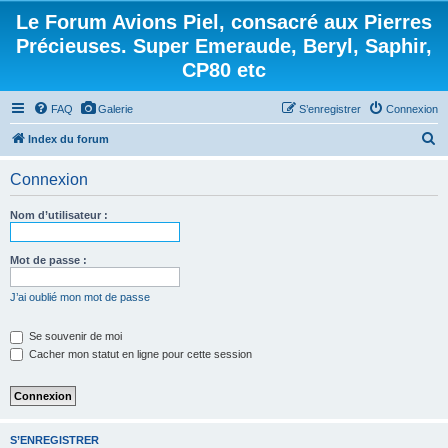
Le Forum Avions Piel, consacré aux Pierres
Précieuses. Super Emeraude, Beryl, Saphir,
CP80 etc
FAQ
Galerie
S’enregistrer
Connexion
R
Index du forum
e
Connexion
c
h
Nom d’utilisateur :
e
r
Mot de passe :
c
J’ai oublié mon mot de passe
h
e
Se souvenir de moi
Cacher mon statut en ligne pour cette session
r
S’ENREGISTRER