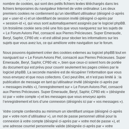
nombre de cookies, qui sont des petits fichiers textes téléchargés dans les
fichiers temporaires du navigateur Internet de votre ordinateur. Les deux
premiers cookies ne contiennent qu’un identifiant utilisateur (désigné ci-après
par « user-id ») et un identifiant de session invité (désigné ci-après par
« session-id »), qui vous sont automatiquement assignés par le logiciel phpBB.
Un troisième cookie sera créé une fois que vous naviguerez sur les sujets de
« Le Forum Avions Piel, consacré aux Pierres Précieuses. Super Emeraude,
Beryl, Saphir, CP80 etc » et est utilisé pour stocker les informations sur les
sujets que vous avez lus, ce qui améliore votre navigation sur le forum.
Nous pouvons également créer des cookies externes au logiciel phpBB tout en
naviguant sur « Le Forum Avions Piel, consacré aux Pierres Précieuses. Super
Emeraude, Beryl, Saphir, CP80 etc », bien que ceux-ci soient hors de portée
du document qui est prévu pour couvrir seulement les pages créées par le
logiciel phpBB. La seconde manière est de récupérer l’information que vous
nous envoyez et que nous collectons. Ceci peut être, et n’est pas limité à : la
publication de message en tant qu’utilisateur invité (désignée ci-après par
« messages invités »), l’enregistrement sur « Le Forum Avions Piel, consacré
aux Pierres Précieuses. Super Emeraude, Beryl, Saphir, CP80 etc » (désignée
ici par « votre compte ») et les messages que vous envoyez après
l’enregistrement et lors d’une connexion (désignés ici par « vos messages »).
Votre compte contiendra au minimum un identifiant unique (désigné ci-après
par « votre nom d’utilisateur »), un mot de passe personnel utilisé pour la
connexion à votre compte (désigné ci-après par « votre mot de passe »), et
une adresse courriel personnelle valide (désignée ci-après par « votre