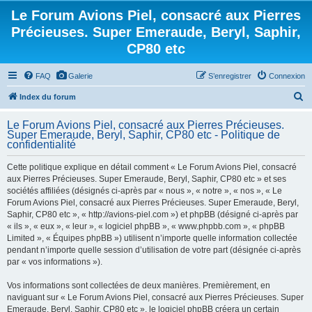
Le Forum Avions Piel, consacré aux Pierres
Précieuses. Super Emeraude, Beryl, Saphir,
CP80 etc
FAQ
Galerie
S’enregistrer
Connexion
R
Index du forum
e
Le Forum Avions Piel, consacré aux Pierres Précieuses.
c
Super Emeraude, Beryl, Saphir, CP80 etc - Politique de
confidentialité
h
e
Cette politique explique en détail comment « Le Forum Avions Piel, consacré
aux Pierres Précieuses. Super Emeraude, Beryl, Saphir, CP80 etc » et ses
r
sociétés affiliées (désignés ci-après par « nous », « notre », « nos », « Le
c
Forum Avions Piel, consacré aux Pierres Précieuses. Super Emeraude, Beryl,
h
Saphir, CP80 etc », « http://avions-piel.com ») et phpBB (désigné ci-après par
« ils », « eux », « leur », « logiciel phpBB », « www.phpbb.com », « phpBB
e
Limited », « Équipes phpBB ») utilisent n’importe quelle information collectée
r
pendant n’importe quelle session d’utilisation de votre part (désignée ci-après
par « vos informations »).
Vos informations sont collectées de deux manières. Premièrement, en
naviguant sur « Le Forum Avions Piel, consacré aux Pierres Précieuses. Super
Emeraude, Beryl, Saphir, CP80 etc », le logiciel phpBB créera un certain