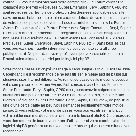
courriel »). Vos informations pour votre compte sur « Le Forum Avions Piel,
consacré aux Pierres Précieuses. Super Emeraude, Beryl, Saphir, CP80 etc »
sont protégées par les lois de protection des données applicables dans le
pays qui nous héberge. Toute information en-dehors de votre nom d’utilisateur,
de votre mot de passe et de votre adresse courriel requise par « Le Forum
Avions Piel, consacré aux Pierres Précieuses. Super Emeraude, Beryl, Saphir,
CP80 etc » durant la procédure d’enregistrement, qu’elle soit obligatoire ou
non, reste à la discrétion de « Le Forum Avions Piel, consacré aux Pierres
Précieuses. Super Emeraude, Beryl, Saphir, CP80 etc ». Dans tous les cas,
vous pouvez choisir quelle information de votre compte sera affichée
publiquement. De plus, dans votre profil, vous pouvez souscrire ou non à
l’envoi automatique de courriel par le logiciel phpBB.
Votre mot de passe est crypté (hashage à sens unique) afin qu’il soit sécurisé.
Cependant, il est recommandé de ne pas utiliser le même mot de passe sur
plusieurs sites Internet différents. Votre mot de passe est le moyen d’accès à
votre compte sur « Le Forum Avions Piel, consacré aux Pierres Précieuses.
Super Emeraude, Beryl, Saphir, CP80 etc », conservez-le soigneusement et en
aucun cas une personne affiliée de « Le Forum Avions Piel, consacré aux
Pierres Précieuses. Super Emeraude, Beryl, Saphir, CP80 etc », de phpBB ou
une d’une tierce partie ne peut vous demander légitimement votre mot de
passe. Si vous oubliez votre mot de passe, vous pouvez utiliser la fonction
« J’ai oublié mon mot de passe » fournie par le logiciel phpBB. Ce processus
vous demandera de fournir votre nom d’utilisateur et votre courriel, alors le
logiciel phpBB générera un nouveau mot de passe qui vous permettra de vous
reconnecter.