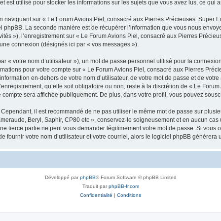
est utilisé pour stocker les informations sur les sujets que vous avez lus, ce qui a
 naviguant sur « Le Forum Avions Piel, consacré aux Pierres Précieuses. Super Em
l phpBB. La seconde manière est de récupérer l’information que vous nous envoyez et
vités »), l’enregistrement sur « Le Forum Avions Piel, consacré aux Pierres Précieu
’une connexion (désignés ici par « vos messages »).
r « votre nom d’utilisateur »), un mot de passe personnel utilisé pour la connexio
nformations pour votre compte sur « Le Forum Avions Piel, consacré aux Pierres Préc
formation en-dehors de votre nom d’utilisateur, de votre mot de passe et de votre
nregistrement, qu’elle soit obligatoire ou non, reste à la discrétion de « Le Foru
 compte sera affichée publiquement. De plus, dans votre profil, vous pouvez souscr
. Cependant, il est recommandé de ne pas utiliser le même mot de passe sur plusieur
meraude, Beryl, Saphir, CP80 etc », conservez-le soigneusement et en aucun cas u
 tierce partie ne peut vous demander légitimement votre mot de passe. Si vous oub
fournir votre nom d’utilisateur et votre courriel, alors le logiciel phpBB génére
Développé par
phpBB
® Forum Software © phpBB Limited
Traduit par
phpBB-fr.com
Confidentialité
|
Conditions