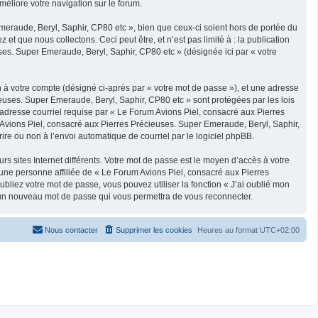
méliore votre navigation sur le forum.
eraude, Beryl, Saphir, CP80 etc », bien que ceux-ci soient hors de portée du
 que nous collectons. Ceci peut être, et n’est pas limité à : la publication
ses. Super Emeraude, Beryl, Saphir, CP80 etc » (désignée ici par « votre
n à votre compte (désigné ci-après par « votre mot de passe »), et une adresse
ieuses. Super Emeraude, Beryl, Saphir, CP80 etc » sont protégées par les lois
 adresse courriel requise par « Le Forum Avions Piel, consacré aux Pierres
m Avions Piel, consacré aux Pierres Précieuses. Super Emeraude, Beryl, Saphir,
ire ou non à l’envoi automatique de courriel par le logiciel phpBB.
s sites Internet différents. Votre mot de passe est le moyen d’accès à votre
ne personne affiliée de « Le Forum Avions Piel, consacré aux Pierres
liez votre mot de passe, vous pouvez utiliser la fonction « J’ai oublié mon
ra un nouveau mot de passe qui vous permettra de vous reconnecter.
Nous contacter
Supprimer les cookies
Heures au format
UTC+02:00