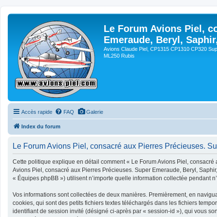
Le Forum Avions Piel, c
Emeraude, Beryl, Saphir
Avions Claude Piel, CP1315 CP1310 CP320 Sup
ML250 Rubis
Accès rapide
FAQ
Galerie
Index du forum
Le Forum Avions Piel, consacré aux Pierres Précieuses. Sup
Cette politique explique en détail comment « Le Forum Avions Piel, consacré a
Avions Piel, consacré aux Pierres Précieuses. Super Emeraude, Beryl, Saphir, 
« Équipes phpBB ») utilisent n’importe quelle information collectée pendant n’i
Vos informations sont collectées de deux manières. Premièrement, en navigua
cookies, qui sont des petits fichiers textes téléchargés dans les fichiers tempo
identifiant de session invité (désigné ci-après par « session-id »), qui vous 