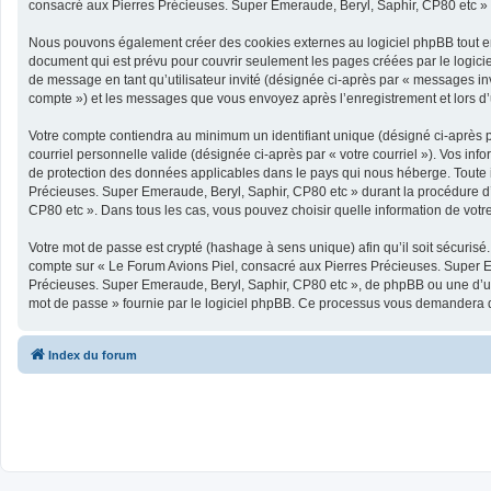
consacré aux Pierres Précieuses. Super Emeraude, Beryl, Saphir, CP80 etc » et 
Nous pouvons également créer des cookies externes au logiciel phpBB tout en
document qui est prévu pour couvrir seulement les pages créées par le logicie
de message en tant qu’utilisateur invité (désignée ci-après par « messages in
compte ») et les messages que vous envoyez après l’enregistrement et lors d
Votre compte contiendra au minimum un identifiant unique (désigné ci-après pa
courriel personnelle valide (désignée ci-après par « votre courriel »). Vos i
de protection des données applicables dans le pays qui nous héberge. Toute in
Précieuses. Super Emeraude, Beryl, Saphir, CP80 etc » durant la procédure d’e
CP80 etc ». Dans tous les cas, vous pouvez choisir quelle information de votre
Votre mot de passe est crypté (hashage à sens unique) afin qu’il soit sécurisé
compte sur « Le Forum Avions Piel, consacré aux Pierres Précieuses. Super E
Précieuses. Super Emeraude, Beryl, Saphir, CP80 etc », de phpBB ou une d’une
mot de passe » fournie par le logiciel phpBB. Ce processus vous demandera de 
Index du forum