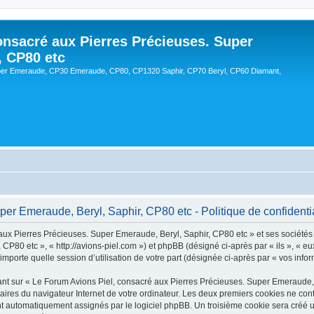
onsacré aux Pierres Précieuses. Super
, CP80 etc
er Emeraude, CP30 Emeraude, CP80, CP1320 Saphir, CP70 Beryl, CP60 Diamant,
er Emeraude, Beryl, Saphir, CP80 etc - Politique de confidentia
ux Pierres Précieuses. Super Emeraude, Beryl, Saphir, CP80 etc » et ses sociétés af
CP80 etc », « http://avions-piel.com ») et phpBB (désigné ci-après par « ils », « e
mporte quelle session d’utilisation de votre part (désignée ci-après par « vos infor
nt sur « Le Forum Avions Piel, consacré aux Pierres Précieuses. Super Emeraude, B
raires du navigateur Internet de votre ordinateur. Les deux premiers cookies ne conti
sont automatiquement assignés par le logiciel phpBB. Un troisième cookie sera créé 