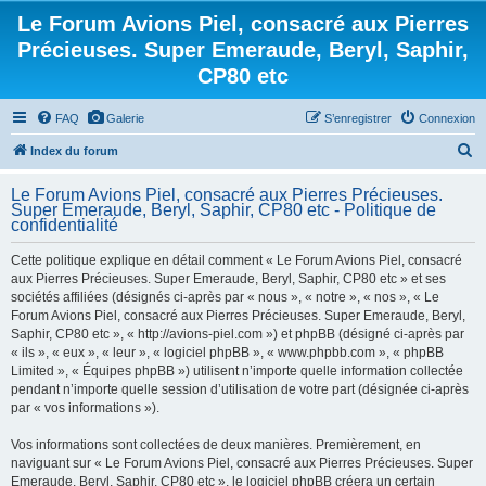
Le Forum Avions Piel, consacré aux Pierres
Précieuses. Super Emeraude, Beryl, Saphir,
CP80 etc
FAQ
Galerie
S’enregistrer
Connexion
R
Index du forum
e
Le Forum Avions Piel, consacré aux Pierres Précieuses.
c
Super Emeraude, Beryl, Saphir, CP80 etc - Politique de
confidentialité
h
e
Cette politique explique en détail comment « Le Forum Avions Piel, consacré
aux Pierres Précieuses. Super Emeraude, Beryl, Saphir, CP80 etc » et ses
r
sociétés affiliées (désignés ci-après par « nous », « notre », « nos », « Le
c
Forum Avions Piel, consacré aux Pierres Précieuses. Super Emeraude, Beryl,
h
Saphir, CP80 etc », « http://avions-piel.com ») et phpBB (désigné ci-après par
« ils », « eux », « leur », « logiciel phpBB », « www.phpbb.com », « phpBB
e
Limited », « Équipes phpBB ») utilisent n’importe quelle information collectée
r
pendant n’importe quelle session d’utilisation de votre part (désignée ci-après
par « vos informations »).
Vos informations sont collectées de deux manières. Premièrement, en
naviguant sur « Le Forum Avions Piel, consacré aux Pierres Précieuses. Super
Emeraude, Beryl, Saphir, CP80 etc », le logiciel phpBB créera un certain