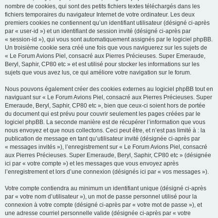
nombre de cookies, qui sont des petits fichiers textes téléchargés dans les
fichiers temporaires du navigateur Internet de votre ordinateur. Les deux
premiers cookies ne contiennent qu’un identifiant utilisateur (désigné ci-après
par « user-id ») et un identifiant de session invité (désigné ci-après par
« session-id »), qui vous sont automatiquement assignés par le logiciel phpBB.
Un troisième cookie sera créé une fois que vous naviguerez sur les sujets de
« Le Forum Avions Piel, consacré aux Pierres Précieuses. Super Emeraude,
Beryl, Saphir, CP80 etc » et est utilisé pour stocker les informations sur les
sujets que vous avez lus, ce qui améliore votre navigation sur le forum.
Nous pouvons également créer des cookies externes au logiciel phpBB tout en
naviguant sur « Le Forum Avions Piel, consacré aux Pierres Précieuses. Super
Emeraude, Beryl, Saphir, CP80 etc », bien que ceux-ci soient hors de portée
du document qui est prévu pour couvrir seulement les pages créées par le
logiciel phpBB. La seconde manière est de récupérer l’information que vous
nous envoyez et que nous collectons. Ceci peut être, et n’est pas limité à : la
publication de message en tant qu’utilisateur invité (désignée ci-après par
« messages invités »), l’enregistrement sur « Le Forum Avions Piel, consacré
aux Pierres Précieuses. Super Emeraude, Beryl, Saphir, CP80 etc » (désignée
ici par « votre compte ») et les messages que vous envoyez après
l’enregistrement et lors d’une connexion (désignés ici par « vos messages »).
Votre compte contiendra au minimum un identifiant unique (désigné ci-après
par « votre nom d’utilisateur »), un mot de passe personnel utilisé pour la
connexion à votre compte (désigné ci-après par « votre mot de passe »), et
une adresse courriel personnelle valide (désignée ci-après par « votre