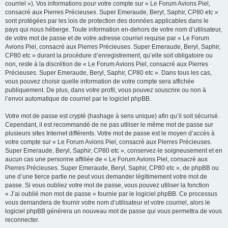
courriel »). Vos informations pour votre compte sur « Le Forum Avions Piel,
consacré aux Pierres Précieuses. Super Emeraude, Beryl, Saphir, CP80 etc »
sont protégées par les lois de protection des données applicables dans le
pays qui nous héberge. Toute information en-dehors de votre nom d’utilisateur,
de votre mot de passe et de votre adresse courriel requise par « Le Forum
Avions Piel, consacré aux Pierres Précieuses. Super Emeraude, Beryl, Saphir,
CP80 etc » durant la procédure d’enregistrement, qu’elle soit obligatoire ou
non, reste à la discrétion de « Le Forum Avions Piel, consacré aux Pierres
Précieuses. Super Emeraude, Beryl, Saphir, CP80 etc ». Dans tous les cas,
vous pouvez choisir quelle information de votre compte sera affichée
publiquement. De plus, dans votre profil, vous pouvez souscrire ou non à
l’envoi automatique de courriel par le logiciel phpBB.
Votre mot de passe est crypté (hashage à sens unique) afin qu’il soit sécurisé.
Cependant, il est recommandé de ne pas utiliser le même mot de passe sur
plusieurs sites Internet différents. Votre mot de passe est le moyen d’accès à
votre compte sur « Le Forum Avions Piel, consacré aux Pierres Précieuses.
Super Emeraude, Beryl, Saphir, CP80 etc », conservez-le soigneusement et en
aucun cas une personne affiliée de « Le Forum Avions Piel, consacré aux
Pierres Précieuses. Super Emeraude, Beryl, Saphir, CP80 etc », de phpBB ou
une d’une tierce partie ne peut vous demander légitimement votre mot de
passe. Si vous oubliez votre mot de passe, vous pouvez utiliser la fonction
« J’ai oublié mon mot de passe » fournie par le logiciel phpBB. Ce processus
vous demandera de fournir votre nom d’utilisateur et votre courriel, alors le
logiciel phpBB générera un nouveau mot de passe qui vous permettra de vous
reconnecter.