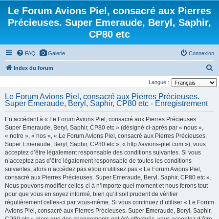
Le Forum Avions Piel, consacré aux Pierres
Précieuses. Super Emeraude, Beryl, Saphir,
CP80 etc
FAQ
Galerie
Connexion
R
Index du forum
e
Langue :
c
Le Forum Avions Piel, consacré aux Pierres Précieuses.
Super Emeraude, Beryl, Saphir, CP80 etc - Enregistrement
h
e
En accédant à « Le Forum Avions Piel, consacré aux Pierres Précieuses.
r
Super Emeraude, Beryl, Saphir, CP80 etc » (désigné ci-après par « nous »,
« notre », « nos », « Le Forum Avions Piel, consacré aux Pierres Précieuses.
c
Super Emeraude, Beryl, Saphir, CP80 etc », « http://avions-piel.com »), vous
h
acceptez d’être légalement responsable des conditions suivantes. Si vous
n’acceptez pas d’être légalement responsable de toutes les conditions
e
suivantes, alors n’accédez pas et/ou n’utilisez pas « Le Forum Avions Piel,
r
consacré aux Pierres Précieuses. Super Emeraude, Beryl, Saphir, CP80 etc ».
Nous pouvons modifier celles-ci à n’importe quel moment et nous ferons tout
pour que vous en soyez informé, bien qu’il soit prudent de vérifier
régulièrement celles-ci par vous-même. Si vous continuez d’utiliser « Le Forum
Avions Piel, consacré aux Pierres Précieuses. Super Emeraude, Beryl, Saphir,