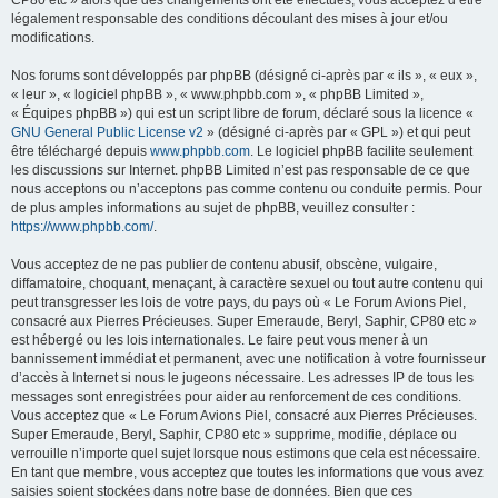
CP80 etc » alors que des changements ont été effectués, vous acceptez d’être
légalement responsable des conditions découlant des mises à jour et/ou
modifications.
Nos forums sont développés par phpBB (désigné ci-après par « ils », « eux »,
« leur », « logiciel phpBB », « www.phpbb.com », « phpBB Limited »,
« Équipes phpBB ») qui est un script libre de forum, déclaré sous la licence «
GNU General Public License v2
» (désigné ci-après par « GPL ») et qui peut
être téléchargé depuis
www.phpbb.com
. Le logiciel phpBB facilite seulement
les discussions sur Internet. phpBB Limited n’est pas responsable de ce que
nous acceptons ou n’acceptons pas comme contenu ou conduite permis. Pour
de plus amples informations au sujet de phpBB, veuillez consulter :
https://www.phpbb.com/
.
Vous acceptez de ne pas publier de contenu abusif, obscène, vulgaire,
diffamatoire, choquant, menaçant, à caractère sexuel ou tout autre contenu qui
peut transgresser les lois de votre pays, du pays où « Le Forum Avions Piel,
consacré aux Pierres Précieuses. Super Emeraude, Beryl, Saphir, CP80 etc »
est hébergé ou les lois internationales. Le faire peut vous mener à un
bannissement immédiat et permanent, avec une notification à votre fournisseur
d’accès à Internet si nous le jugeons nécessaire. Les adresses IP de tous les
messages sont enregistrées pour aider au renforcement de ces conditions.
Vous acceptez que « Le Forum Avions Piel, consacré aux Pierres Précieuses.
Super Emeraude, Beryl, Saphir, CP80 etc » supprime, modifie, déplace ou
verrouille n’importe quel sujet lorsque nous estimons que cela est nécessaire.
En tant que membre, vous acceptez que toutes les informations que vous avez
saisies soient stockées dans notre base de données. Bien que ces