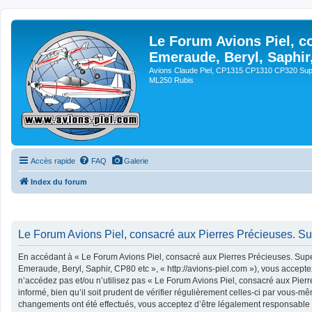
Le Forum Avions Piel, c
Emeraude, Beryl, Saphir
Avions Claude Piel, CP1315 CP1310 CP320 Sup
ML250 Rubis
Accès rapide
FAQ
Galerie
Index du forum
Le Forum Avions Piel, consacré aux Pierres Précieuses. Su
En accédant à « Le Forum Avions Piel, consacré aux Pierres Précieuses. Super
Emeraude, Beryl, Saphir, CP80 etc », « http://avions-piel.com »), vous accept
n’accédez pas et/ou n’utilisez pas « Le Forum Avions Piel, consacré aux Pier
informé, bien qu’il soit prudent de vérifier régulièrement celles-ci par vous-
changements ont été effectués, vous acceptez d’être légalement responsable d