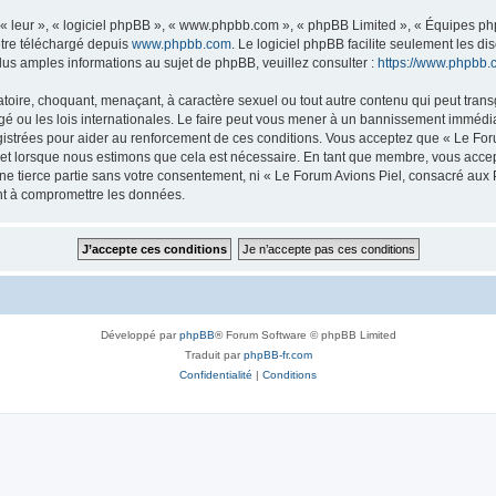
« leur », « logiciel phpBB », « www.phpbb.com », « phpBB Limited », « Équipes phpB
être téléchargé depuis
www.phpbb.com
. Le logiciel phpBB facilite seulement les d
s amples informations au sujet de phpBB, veuillez consulter :
https://www.phpbb.
toire, choquant, menaçant, à caractère sexuel ou tout autre contenu qui peut trans
 ou les lois internationales. Le faire peut vous mener à un bannissement immédiat 
istrées pour aider au renforcement de ces conditions. Vous acceptez que « Le For
ujet lorsque nous estimons que cela est nécessaire. En tant que membre, vous acce
ne tierce partie sans votre consentement, ni « Le Forum Avions Piel, consacré aux
nt à compromettre les données.
Développé par
phpBB
® Forum Software © phpBB Limited
Traduit par
phpBB-fr.com
Confidentialité
|
Conditions