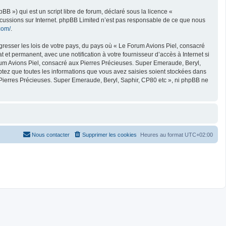
B ») qui est un script libre de forum, déclaré sous la licence «
iscussions sur Internet. phpBB Limited n’est pas responsable de ce que nous
com/
.
gresser les lois de votre pays, du pays où « Le Forum Avions Piel, consacré
et permanent, avec une notification à votre fournisseur d’accès à Internet si
um Avions Piel, consacré aux Pierres Précieuses. Super Emeraude, Beryl,
ptez que toutes les informations que vous avez saisies soient stockées dans
 Pierres Précieuses. Super Emeraude, Beryl, Saphir, CP80 etc », ni phpBB ne
Nous contacter
Supprimer les cookies
Heures au format
UTC+02:00