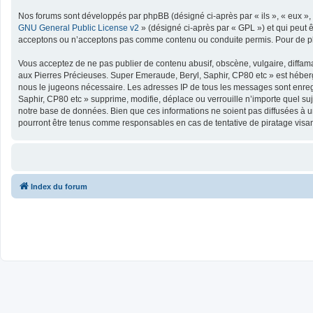
Nos forums sont développés par phpBB (désigné ci-après par « ils », « eux », 
GNU General Public License v2
» (désigné ci-après par « GPL ») et qui peut 
acceptons ou n’acceptons pas comme contenu ou conduite permis. Pour de plu
Vous acceptez de ne pas publier de contenu abusif, obscène, vulgaire, diffama
aux Pierres Précieuses. Super Emeraude, Beryl, Saphir, CP80 etc » est hébergé
nous le jugeons nécessaire. Les adresses IP de tous les messages sont enreg
Saphir, CP80 etc » supprime, modifie, déplace ou verrouille n’importe quel s
notre base de données. Bien que ces informations ne soient pas diffusées à u
pourront être tenus comme responsables en cas de tentative de piratage visa
Index du forum