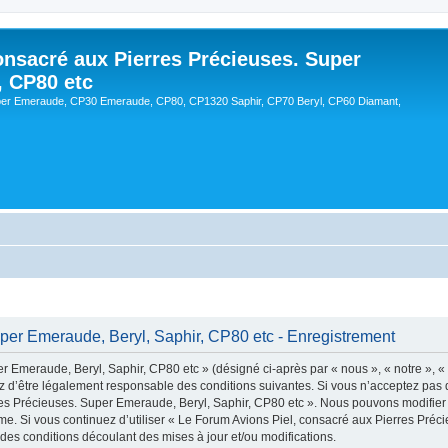
onsacré aux Pierres Précieuses. Super
, CP80 etc
er Emeraude, CP30 Emeraude, CP80, CP1320 Saphir, CP70 Beryl, CP60 Diamant,
per Emeraude, Beryl, Saphir, CP80 etc - Enregistrement
 Emeraude, Beryl, Saphir, CP80 etc » (désigné ci-après par « nous », « notre », «
ez d’être légalement responsable des conditions suivantes. Si vous n’acceptez pas 
res Précieuses. Super Emeraude, Beryl, Saphir, CP80 etc ». Nous pouvons modifier 
même. Si vous continuez d’utiliser « Le Forum Avions Piel, consacré aux Pierres Pr
es conditions découlant des mises à jour et/ou modifications.