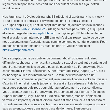
CP80 etc » alors que des changements ont été effectués, vous acceptez d’être
légalement responsable des conditions découlant des mises à jour et/ou
modifications.
Nos forums sont développés par phpBB (désigné ci-après par « ils », « eux »,
« leur », « logiciel phpBB », « www.phpbb.com », « phpBB Limited »,
« Équipes phpBB ») qui est un script libre de forum, déclaré sous la licence «
GNU General Public License v2
» (désigné ci-après par « GPL ») et qui peut
être téléchargé depuis
www.phpbb.com
. Le logiciel phpBB facilite seulement
les discussions sur Internet. phpBB Limited n’est pas responsable de ce que
nous acceptons ou n’acceptons pas comme contenu ou conduite permis. Pour
de plus amples informations au sujet de phpBB, veuillez consulter :
https://www.phpbb.com/
.
Vous acceptez de ne pas publier de contenu abusif, obscène, vulgaire,
diffamatoire, choquant, menaçant, à caractère sexuel ou tout autre contenu qui
peut transgresser les lois de votre pays, du pays où « Le Forum Avions Piel,
consacré aux Pierres Précieuses. Super Emeraude, Beryl, Saphir, CP80 etc »
est hébergé ou les lois internationales. Le faire peut vous mener à un
bannissement immédiat et permanent, avec une notification à votre fournisseur
d’accès à Internet si nous le jugeons nécessaire. Les adresses IP de tous les
messages sont enregistrées pour aider au renforcement de ces conditions.
Vous acceptez que « Le Forum Avions Piel, consacré aux Pierres Précieuses.
Super Emeraude, Beryl, Saphir, CP80 etc » supprime, modifie, déplace ou
verrouille n’importe quel sujet lorsque nous estimons que cela est nécessaire.
En tant que membre, vous acceptez que toutes les informations que vous avez
saisies soient stockées dans notre base de données. Bien que ces