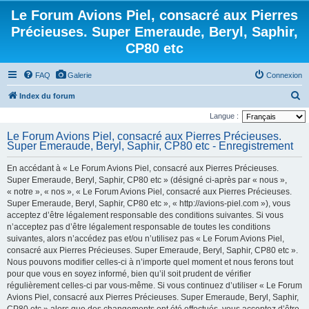
Le Forum Avions Piel, consacré aux Pierres
Précieuses. Super Emeraude, Beryl, Saphir,
CP80 etc
FAQ
Galerie
Connexion
R
Index du forum
e
Langue :
c
Le Forum Avions Piel, consacré aux Pierres Précieuses.
Super Emeraude, Beryl, Saphir, CP80 etc - Enregistrement
h
e
En accédant à « Le Forum Avions Piel, consacré aux Pierres Précieuses.
r
Super Emeraude, Beryl, Saphir, CP80 etc » (désigné ci-après par « nous »,
« notre », « nos », « Le Forum Avions Piel, consacré aux Pierres Précieuses.
c
Super Emeraude, Beryl, Saphir, CP80 etc », « http://avions-piel.com »), vous
h
acceptez d’être légalement responsable des conditions suivantes. Si vous
n’acceptez pas d’être légalement responsable de toutes les conditions
e
suivantes, alors n’accédez pas et/ou n’utilisez pas « Le Forum Avions Piel,
r
consacré aux Pierres Précieuses. Super Emeraude, Beryl, Saphir, CP80 etc ».
Nous pouvons modifier celles-ci à n’importe quel moment et nous ferons tout
pour que vous en soyez informé, bien qu’il soit prudent de vérifier
régulièrement celles-ci par vous-même. Si vous continuez d’utiliser « Le Forum
Avions Piel, consacré aux Pierres Précieuses. Super Emeraude, Beryl, Saphir,