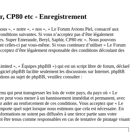
r, CP80 etc - Enregistrement
ous », « notre », « nos », « Le Forum Avions Piel, consacré aux
conditions suivantes. Si vous n’acceptez pas d’être légalement
euses. Super Emeraude, Beryl, Saphir, CP80 etc ». Nous pouvons
ent celles-ci par vous-même. Si vous continuez d’utiliser « Le Forum
acceptez d’être légalement responsable des conditions découlant des
ited », « Équipes phpBB ») qui est un script libre de forum, déclaré
ogiciel phpBB facilite seulement les discussions sur Internet. phpBB
ions au sujet de phpBB, veuillez consulter :
nu qui peut transgresser les lois de votre pays, du pays où « Le
faire peut vous mener à un bannissement immédiat et permanent, avec
pour aider au renforcement de ces conditions. Vous acceptez que « Le
porte quel sujet lorsque nous estimons que cela est nécessaire. En
ormations ne soient pas diffusées à une tierce partie sans votre
 être tenus comme responsables en cas de tentative de piratage visant