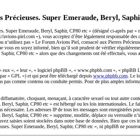
s Précieuses. Super Emeraude, Beryl, Saphi
s. Super Emeraude, Beryl, Saphir, CP80 etc » (désigné ci-après par « n
://avions-piel.com »), vous acceptez d’être légalement responsable des 
t/ou n’utilisez pas « Le Forum Avions Piel, consacré aux Pierres Préci
ue vous en soyez informé, bien qu’il soit prudent de vérifier régulièrem
 Saphir, CP80 etc » alors que des changements ont été effectués, vous 
 « eux », « leur », « logiciel phpBB », « www.phpbb.com », « phpBB Lim
 par « GPL ») et qui peut être téléchargé depuis
www.phpbb.com
. Le l
ns pas comme contenu ou conduite permis. Pour de plus amples informat
diffamatoire, choquant, menaçant, à caractère sexuel ou tout autre conte
Beryl, Saphir, CP80 etc » est hébergé ou les lois internationales. Le 
eons nécessaire. Les adresses IP de tous les messages sont enregistrées 
Beryl, Saphir, CP80 etc » supprime, modifie, déplace ou verrouille n’im
ez saisies soient stockées dans notre base de données. Bien que ces inf
uses. Super Emeraude, Beryl, Saphir, CP80 etc », ni phpBB ne pourront