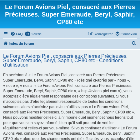
Le Forum Avions Piel, consacré aux Pierres
Précieuses. Super Emeraude, Beryl, Saphir,
CP80 etc
FAQ
Galerie
S’enregistrer
Connexion
R
Index du forum
e
Le Forum Avions Piel, consacré aux Pierres Précieuses.
c
Super Emeraude, Beryl, Saphir, CP80 etc - Conditions
d’utilisation
h
e
En accédant à « Le Forum Avions Piel, consacré aux Pierres Précieuses.
Super Emeraude, Beryl, Saphir, CP80 etc » (désigné ci-après par « nous »,
r
« notre », « nos », « Le Forum Avions Piel, consacré aux Pierres Précieuses.
c
Super Emeraude, Beryl, Saphir, CP80 etc », « http://avions-piel.com »), vous
h
acceptez d’être légalement responsable des conditions suivantes. Si vous
n’acceptez pas d’être légalement responsable de toutes les conditions
e
suivantes, alors n’accédez pas et/ou n’utilisez pas « Le Forum Avions Piel,
r
consacré aux Pierres Précieuses. Super Emeraude, Beryl, Saphir, CP80 etc ».
Nous pouvons modifier celles-ci à n’importe quel moment et nous ferons tout
pour que vous en soyez informé, bien qu’il soit prudent de vérifier
régulièrement celles-ci par vous-même. Si vous continuez d’utiliser « Le Forum
Avions Piel, consacré aux Pierres Précieuses. Super Emeraude, Beryl, Saphir,
CP80 etc » alors que des changements ont été effectués, vous acceptez d’être