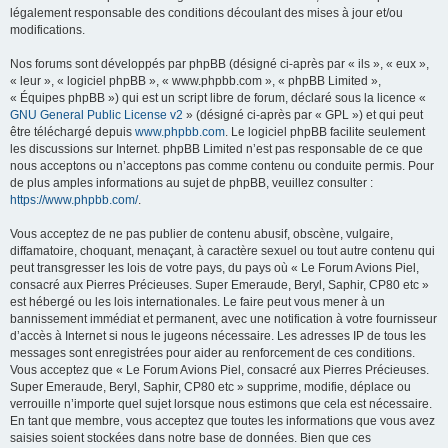
légalement responsable des conditions découlant des mises à jour et/ou
modifications.
Nos forums sont développés par phpBB (désigné ci-après par « ils », « eux »,
« leur », « logiciel phpBB », « www.phpbb.com », « phpBB Limited »,
« Équipes phpBB ») qui est un script libre de forum, déclaré sous la licence «
GNU General Public License v2
» (désigné ci-après par « GPL ») et qui peut
être téléchargé depuis
www.phpbb.com
. Le logiciel phpBB facilite seulement
les discussions sur Internet. phpBB Limited n’est pas responsable de ce que
nous acceptons ou n’acceptons pas comme contenu ou conduite permis. Pour
de plus amples informations au sujet de phpBB, veuillez consulter :
https://www.phpbb.com/
.
Vous acceptez de ne pas publier de contenu abusif, obscène, vulgaire,
diffamatoire, choquant, menaçant, à caractère sexuel ou tout autre contenu qui
peut transgresser les lois de votre pays, du pays où « Le Forum Avions Piel,
consacré aux Pierres Précieuses. Super Emeraude, Beryl, Saphir, CP80 etc »
est hébergé ou les lois internationales. Le faire peut vous mener à un
bannissement immédiat et permanent, avec une notification à votre fournisseur
d’accès à Internet si nous le jugeons nécessaire. Les adresses IP de tous les
messages sont enregistrées pour aider au renforcement de ces conditions.
Vous acceptez que « Le Forum Avions Piel, consacré aux Pierres Précieuses.
Super Emeraude, Beryl, Saphir, CP80 etc » supprime, modifie, déplace ou
verrouille n’importe quel sujet lorsque nous estimons que cela est nécessaire.
En tant que membre, vous acceptez que toutes les informations que vous avez
saisies soient stockées dans notre base de données. Bien que ces