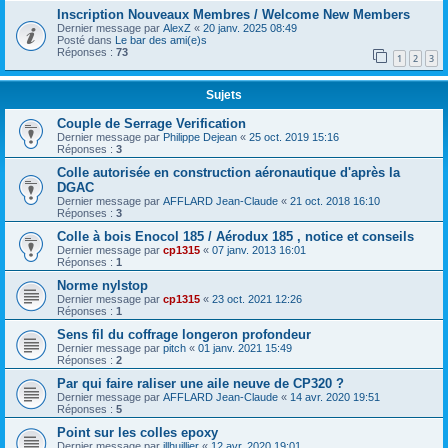
Inscription Nouveaux Membres / Welcome New Members
Dernier message par
AlexZ
«
20 janv. 2025 08:49
Posté dans
Le bar des ami(e)s
Réponses :
73
1
2
3
Sujets
Couple de Serrage Verification
Dernier message par
Philippe Dejean
«
25 oct. 2019 15:16
Réponses :
3
Colle autorisée en construction aéronautique d'après la
DGAC
Dernier message par
AFFLARD Jean-Claude
«
21 oct. 2018 16:10
Réponses :
3
Colle à bois Enocol 185 / Aérodux 185 , notice et conseils
Dernier message par
cp1315
«
07 janv. 2013 16:01
Réponses :
1
Norme nylstop
Dernier message par
cp1315
«
23 oct. 2021 12:26
Réponses :
1
Sens fil du coffrage longeron profondeur
Dernier message par
pitch
«
01 janv. 2021 15:49
Réponses :
2
Par qui faire raliser une aile neuve de CP320 ?
Dernier message par
AFFLARD Jean-Claude
«
14 avr. 2020 19:51
Réponses :
5
Point sur les colles epoxy
Dernier message par
jllhuillier
«
12 avr. 2020 19:01