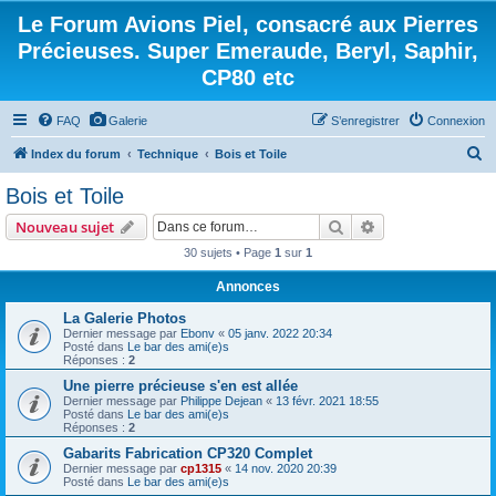
Le Forum Avions Piel, consacré aux Pierres
Précieuses. Super Emeraude, Beryl, Saphir,
CP80 etc
FAQ
Galerie
S’enregistrer
Connexion
R
Index du forum
Technique
Bois et Toile
e
Bois et Toile
c
Rechercher
Recherche avanc
Nouveau sujet
h
30 sujets • Page
1
sur
1
e
Annonces
r
c
La Galerie Photos
Dernier message par
Ebonv
«
05 janv. 2022 20:34
h
Posté dans
Le bar des ami(e)s
Réponses :
2
e
Une pierre précieuse s'en est allée
r
Dernier message par
Philippe Dejean
«
13 févr. 2021 18:55
Posté dans
Le bar des ami(e)s
Réponses :
2
Gabarits Fabrication CP320 Complet
Dernier message par
cp1315
«
14 nov. 2020 20:39
Posté dans
Le bar des ami(e)s