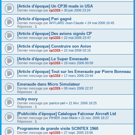
[Article d'époque] Un CP30 made in USA
Dernier message par
cp1315
«
30 juin 2006 23:24
[Article d'époque] Pari gagné
Dernier message par
AFFLARD Jean-Claude
«
24 mai 2006 16:45
Réponses :
1
[Article d'époque] Des avions signés CP
Dernier message par
cp1315
«
22 mai 2006 23:47
[Article d'époque] Construire son Avion
Dernier message par
cp1315
«
22 mai 2006 02:15
[Article d'époque] Le Super Emeraude
Dernier message par
cp1315
«
18 mars 2006 00:09
[Article d'époque] Tout sur les Emeraude par Pierre Bonneau
Dernier message par
cp1315
«
17 mars 2006 23:44
Emeraude dans Micro Simulateur
Dernier message par
cp1315
«
08 mars 2006 22:37
Réponses :
2
mitry mory
Dernier message par
patrice-piel
«
21 févr. 2006 18:25
Réponses :
1
[Publicités d'époque] Catalogue Falconar Aircraft Ltd
Dernier message par
PIHIER Jean-Marie
«
21 nov. 2005 18:27
Réponses :
1
Programme de grande visite SCINTEX 1960
Dernier message par
cp1315
«
27 sept. 2005 23:58