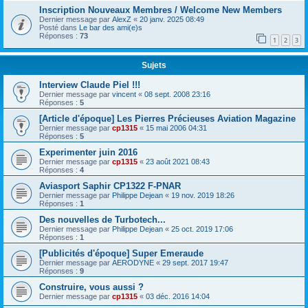
Inscription Nouveaux Membres / Welcome New Members
Dernier message par
AlexZ
«
20 janv. 2025 08:49
Posté dans
Le bar des ami(e)s
Réponses :
73
1
2
3
Sujets
Interview Claude Piel !!!
Dernier message par
vincent
«
08 sept. 2008 23:16
Réponses :
5
[Article d'époque] Les Pierres Précieuses Aviation Magazine
Dernier message par
cp1315
«
15 mai 2006 04:31
Réponses :
5
Experimenter juin 2016
Dernier message par
cp1315
«
23 août 2021 08:43
Réponses :
4
Aviasport Saphir CP1322 F-PNAR
Dernier message par
Philippe Dejean
«
19 nov. 2019 18:26
Réponses :
1
Des nouvelles de Turbotech...
Dernier message par
Philippe Dejean
«
25 oct. 2019 17:06
Réponses :
1
[Publicités d'époque] Super Emeraude
Dernier message par
AERODYNE
«
29 sept. 2017 19:47
Réponses :
9
Construire, vous aussi ?
Dernier message par
cp1315
«
03 déc. 2016 14:04