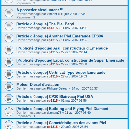
Réponses :
3
A posséder absolument !!!
Dernier message par
vincent
«
11 juin 2008 22:34
Réponses :
2
[Article d'époque] The Piel Beryl
Dernier message par
cp1315
«
11 nov. 2007 14:03
[Article d'époque] Another Piel Emeraude CP304
Dernier message par
cp1315
«
11 nov. 2007 13:52
[Publicité d'époque] Aral, constructeur d'Emeraude
Dernier message par
cp1315
«
27 oct. 2007 22:14
[Publicité d'époque] Erpal, constructeur de Super Emeraude
Dernier message par
cp1315
«
27 oct. 2007 22:08
[Article d'époque] Certificat Type Super Emeraude
Dernier message par
cp1315
«
27 oct. 2007 19:53
Moteur Diesel d'aviation
Dernier message par
Philippe Dejean
«
24 oct. 2007 18:37
[Article d'époque] CP30 Blairvacq Piel USA
Dernier message par
cp1315
«
01 mai 2007 01:56
[Article d'époque] Building and Flying Piel Diamant
Dernier message par
diamant78
«
21 avr. 2007 08:40
Réponses :
1
[Article d'époque] Caractéristiques des avions Piel
Dernier message par
cp1315
«
29 août 2006 23:54