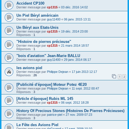
Accident CP100
Dernier message par
cp1315
«
03 déc. 2016 14:02
Un Piel Béryl américain
Dernier message par
guy11400
«
06 janv. 2015 13:11
Un Béryl aux Etats-Unis
Dernier message par
cp1315
«
19 déc. 2014 23:00
Réponses :
1
"Histoire de pierres précieuse"
Dernier message par
cp1315
«
21 mars 2014 18:57
Réponses :
1
"bois d'aviation" Jean-Marie BALLU
Dernier message par
guy11400
«
29 janv. 2014 06:17
les avions piel
Dernier message par
Philippe Dejean
«
17 juin 2013 12:17
Réponses :
26
1
2
[Publicité d'époque] Moteur Potez 4E20
Dernier message par
Philippe Dejean
«
11 sept. 2012 00:47
Réponses :
3
[Article d'époque] Rubis ML 145
Dernier message par
cp1315
«
06 sept. 2012 18:28
History Of Precious Stones (Histoires De Pierres Précieuses)
Dernier message par
patrice-piel
«
27 nov. 2009 07:23
Réponses :
3
Le Fête des Avions Piel
Dernier message par
daGrumpf
«
17 sept. 2009 10:10