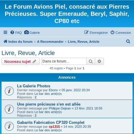
Le Forum Avions Piel, consacré aux Pierres
Précieuses. Super Emeraude, Beryl, Saphir,
CP80 etc
FAQ
Galerie
S’enregistrer
Connexion
R
Index du forum
A Recommander
Livre, Revue, Article
e
Livre, Revue, Article
c
Rechercher
Recherche avanc
Nouveau sujet
h
45 sujets • Page
1
sur
1
e
Annonces
r
c
La Galerie Photos
Dernier message par
Ebonv
«
05 janv. 2022 20:34
h
Posté dans
Le bar des ami(e)s
Réponses :
2
e
Une pierre précieuse s'en est allée
r
Dernier message par
Philippe Dejean
«
13 févr. 2021 18:55
Posté dans
Le bar des ami(e)s
Réponses :
2
Gabarits Fabrication CP320 Complet
Dernier message par
cp1315
«
14 nov. 2020 20:39
Posté dans
Le bar des ami(e)s