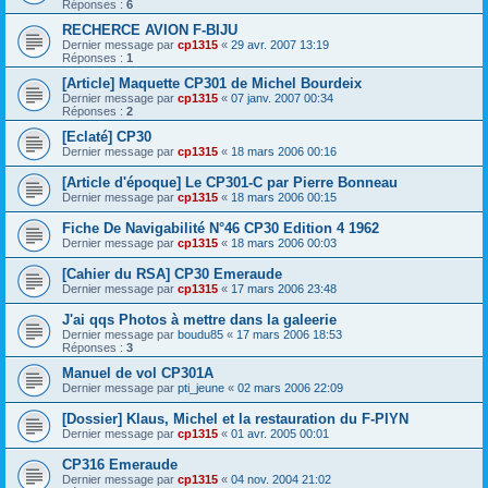
Réponses :
6
RECHERCE AVION F-BIJU
Dernier message par
cp1315
«
29 avr. 2007 13:19
Réponses :
1
[Article] Maquette CP301 de Michel Bourdeix
Dernier message par
cp1315
«
07 janv. 2007 00:34
Réponses :
2
[Eclaté] CP30
Dernier message par
cp1315
«
18 mars 2006 00:16
[Article d'époque] Le CP301-C par Pierre Bonneau
Dernier message par
cp1315
«
18 mars 2006 00:15
Fiche De Navigabilité N°46 CP30 Edition 4 1962
Dernier message par
cp1315
«
18 mars 2006 00:03
[Cahier du RSA] CP30 Emeraude
Dernier message par
cp1315
«
17 mars 2006 23:48
J'ai qqs Photos à mettre dans la galeerie
Dernier message par
boudu85
«
17 mars 2006 18:53
Réponses :
3
Manuel de vol CP301A
Dernier message par
pti_jeune
«
02 mars 2006 22:09
[Dossier] Klaus, Michel et la restauration du F-PIYN
Dernier message par
cp1315
«
01 avr. 2005 00:01
CP316 Emeraude
Dernier message par
cp1315
«
04 nov. 2004 21:02