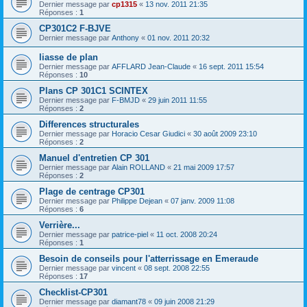
Dernier message par
cp1315
«
13 nov. 2011 21:35
Réponses :
1
CP301C2 F-BJVE
Dernier message par
Anthony
«
01 nov. 2011 20:32
liasse de plan
Dernier message par
AFFLARD Jean-Claude
«
16 sept. 2011 15:54
Réponses :
10
Plans CP 301C1 SCINTEX
Dernier message par
F-BMJD
«
29 juin 2011 11:55
Réponses :
2
Differences structurales
Dernier message par
Horacio Cesar Giudici
«
30 août 2009 23:10
Réponses :
2
Manuel d'entretien CP 301
Dernier message par
Alain ROLLAND
«
21 mai 2009 17:57
Réponses :
2
Plage de centrage CP301
Dernier message par
Philippe Dejean
«
07 janv. 2009 11:08
Réponses :
6
Verrière...
Dernier message par
patrice-piel
«
11 oct. 2008 20:24
Réponses :
1
Besoin de conseils pour l'atterrissage en Emeraude
Dernier message par
vincent
«
08 sept. 2008 22:55
Réponses :
17
Checklist-CP301
Dernier message par
diamant78
«
09 juin 2008 21:29