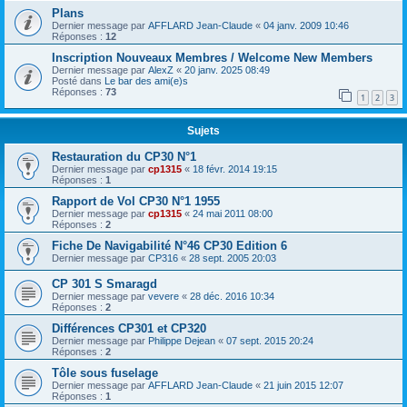
Plans
Dernier message par
AFFLARD Jean-Claude
«
04 janv. 2009 10:46
Réponses :
12
Inscription Nouveaux Membres / Welcome New Members
Dernier message par
AlexZ
«
20 janv. 2025 08:49
Posté dans
Le bar des ami(e)s
Réponses :
73
1
2
3
Sujets
Restauration du CP30 N°1
Dernier message par
cp1315
«
18 févr. 2014 19:15
Réponses :
1
Rapport de Vol CP30 N°1 1955
Dernier message par
cp1315
«
24 mai 2011 08:00
Réponses :
2
Fiche De Navigabilité N°46 CP30 Edition 6
Dernier message par
CP316
«
28 sept. 2005 20:03
CP 301 S Smaragd
Dernier message par
vevere
«
28 déc. 2016 10:34
Réponses :
2
Différences CP301 et CP320
Dernier message par
Philippe Dejean
«
07 sept. 2015 20:24
Réponses :
2
Tôle sous fuselage
Dernier message par
AFFLARD Jean-Claude
«
21 juin 2015 12:07
Réponses :
1