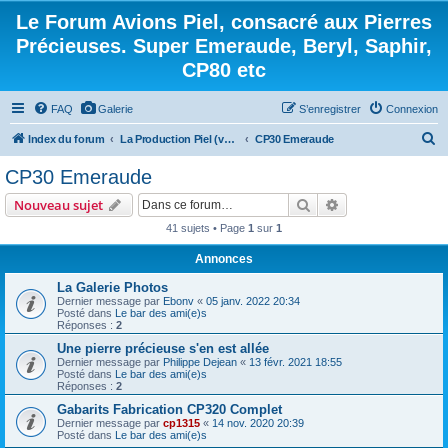
Le Forum Avions Piel, consacré aux Pierres
Précieuses. Super Emeraude, Beryl, Saphir,
CP80 etc
FAQ
Galerie
S’enregistrer
Connexion
R
Index du forum
La Production Piel (vos questions, vos réponses)
CP30 Emeraude
e
CP30 Emeraude
c
Rechercher
Recherche avanc
Nouveau sujet
h
41 sujets • Page
1
sur
1
e
Annonces
r
c
La Galerie Photos
Dernier message par
Ebonv
«
05 janv. 2022 20:34
h
Posté dans
Le bar des ami(e)s
Réponses :
2
e
Une pierre précieuse s'en est allée
r
Dernier message par
Philippe Dejean
«
13 févr. 2021 18:55
Posté dans
Le bar des ami(e)s
Réponses :
2
Gabarits Fabrication CP320 Complet
Dernier message par
cp1315
«
14 nov. 2020 20:39
Posté dans
Le bar des ami(e)s